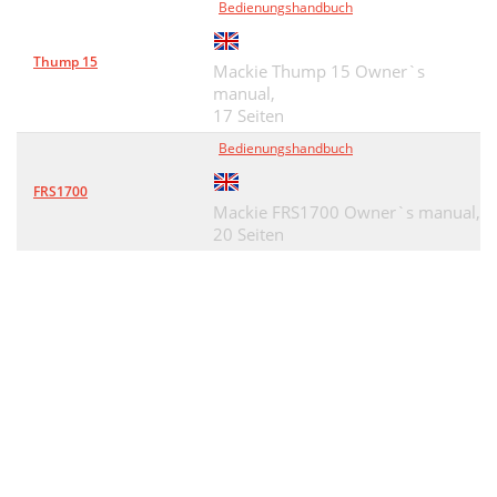
Bedienungshandbuch
Thump 15
Mackie Thump 15 Owner`s
manual,
17 Seiten
Bedienungshandbuch
FRS1700
Mackie FRS1700 Owner`s manual,
20 Seiten