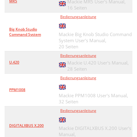
MR5
Mackie MR5 User's Manual,
16 Seiten
Bedienungsanleitung
Big Knob Studio
Mackie Big Knob Studio Command
Command System
System User's Manual,
20 Seiten
Bedienungsanleitung
U.420
Mackie U.420 User's Manual,
28 Seiten
Bedienungsanleitung
PPM1008
Mackie PPM1008 User's Manual,
32 Seiten
Bedienungsanleitung
DIGITALXBUS X.200
Mackie DIGITALXBUS X.200 User's
Manual,