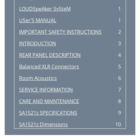
LOUDSpeAker SySteM
1
USer’S MANUAL
1
IMPORTANT SAFETY INSTRUCTIONS
2
INTRODUCTION
3
REAR PANEL DESCRIPTION
4
Balanced XLR Connectors
5
Room Acoustics
6
SERVICE INFORMATION
7
CARE AND MAINTENANCE
8
SA1521z SPECIFICATIONS
9
SA1521z Dimensions
10
SA1521z Limited Warranty
11