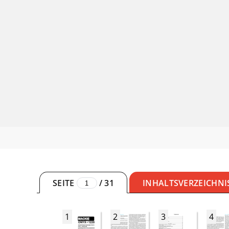
SEITE
/
31
INHALTSVERZEICHNI
1
2
3
4