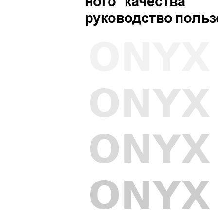
ного
ка
честв
а
руко
водст
во
по
льз
ONYX
ONYX
ONYX
ONYX