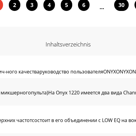
2
3
4
5
6
30
...
Inhaltsverzeichnis
лич-ного качестваруководство пользователяONYXONY
и микшерногопульта)На Onyx 1220 имеется два вида Сhan
рхних частотсостоит в его объединении с LOW EQ на во