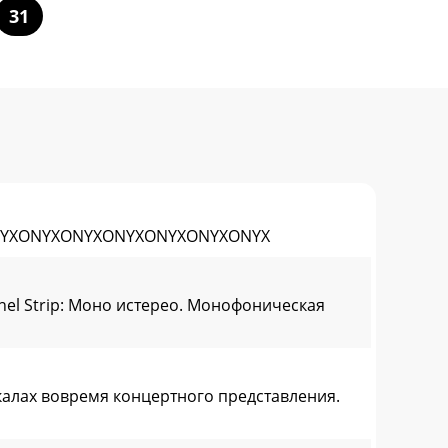
31
XONYXONYXONYXONYXONYXONYXONYX
nel Strip: Моно истерео. Монофоническая
калах вовремя концертного представления.