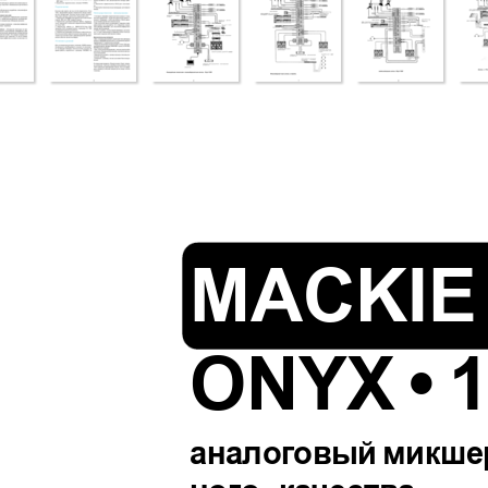
MACKIE
ONYX • 
аналог
овый
микше