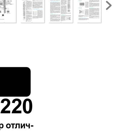
1220
р
о
т
лич
-