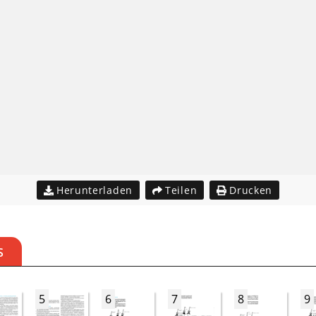
Herunterladen
Teilen
Drucken
S
5
6
7
8
9