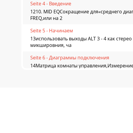
Seite 4 - Введение
1210. MID EQСокращение для«среднего диап
FREQ,или на 2
Seite 5 - Начинаем
13использовать выходы ALT 3 - 4 как стер
микшировния, ча
Seite 6 - Диаграммы подключения
14Матрица комнаты управления,Измерение 
микширования (при запис
Seite 7
1523. Ручка PHONESРегулирует громкость н
уровня LEF
Seite 8
1626. AUX2 и AUX2 MASTERAUX MASTER дают 
ручки даю