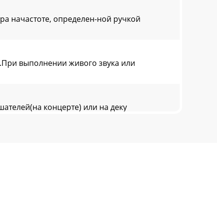
ра начастоте, определен-ной ручкой
к.При выполнении живого звука или
телей(на концерте) или на деку
ксимального усиления (MAX)24. Измерители
и попадают на выходы AUXSEND (38). Эти