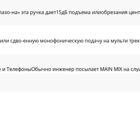
азо-на» эта ручка дает15дБ подъема илиобрезания цент
ео или сдво-енную монофоническую подачу на мульти тре
и ТелефоныОбычно инженер посылает MAIN MIX на слуша
а выходе PHONES, от выклю-чено (бесконечность) до ма
общую регулировку уровней AUXSEND, перед тем как он