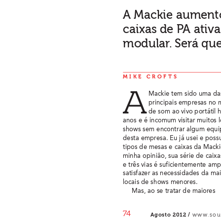
A Mackie aumento
caixas de P
A ativ
modular
. Ser
á que
MIKE CROFTS
A
Mackie tem sido uma da
principais empresas no 
de som ao vivo portátil 
anos e é incomum visitar muitos l
shows sem encontrar algum equ
desta empresa. Eu já usei e possu
tipos de mesas e caixas da Macki
minha opinião, sua série de caixa
e três vias é suficientemente amp
satisfazer as necessidades da mai
locais de shows menores.
Mas, ao se tratar de maiores 
74
Agosto 2012 / 
www
.so