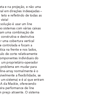
eta e na pr
ojeção, e não uma 
nal em direções indesejadas – 
teto e refletindo de todas as 
 vista!
solução é usar um line 
são sistemas com várias caixas 
am uma combinação de 
 construtiva e destrutiva 
r uma cobertura vertical 
e contr
olada e focam a 
tica na fr
ente e nos lados, 
lo de corte relativamente 
componentes individuais do 
a um proprietário-operador 
 problema em mudar para 
line-array normalmente é o 
sivelmente a flexibilidade, se 
r um sistema) e é aí que entram 
DA da Mackie, oferecendo 
ira performance de line 
m preço atraente. O sistema 