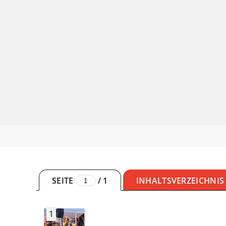
SEITE
/
1
INHALTSVERZEICHNIS
1