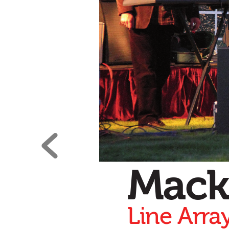
Mack
Line Arr
a