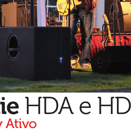
ie 
HD
A e HD
y Ativ
o