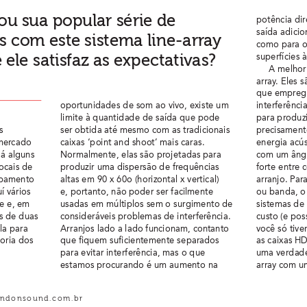
u sua popular série de 
potência dir
saída adicio
as com est
e sistema line-arr
a
y 
como para o 
 ele satisf
az as expectativ
as?
superfícies à
A melhor 
array
. Eles 
que empreg
oportunidades de som ao vivo, existe um 
interferência
limite à quantidade de saída que pode 
para produzi
s 
ser obtida até mesmo com as tradicionais 
precisament
mer
cado 
caixas ‘point and shoot’ mais caras. 
energia acús
há alguns 
Normalmente, elas são projetadas para 
com um ângu
ocais de 
produzir uma dispersão de fr
equências 
forte entre 
ipamento 
altas em 90 x 60o (horizontal x vertical) 
arranjo. Par
í vários 
e, portanto, não poder ser facilmente 
ou banda, o
e e, em 
usadas em múltiplos sem o surgimento de 
sistemas de 
s de duas 
consideráveis problemas de interfer
ência. 
custo (e pos
la para 
Arranjos lado a lado funcionam, contanto 
você só tive
oria dos 
que fiquem suficientemente separados 
as caixas H
para evitar interferência, mas o que 
uma verdade
estamos procurando é um aumento na 
array com u
undonsound.com.br