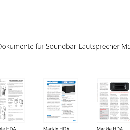
Dokumente für Soundbar-Lautsprecher M
kie HDA
Mackie HDA
Mackie HDA