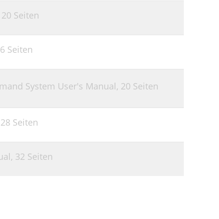
,
20 Seiten
6 Seiten
mmand System User's Manual,
20 Seiten
,
28 Seiten
ual,
32 Seiten