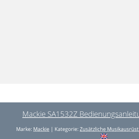
Mackie SA1532Z Bedienungsanleitu
Marke:
Mackie
| Kategorie:
Zusätzliche Musikausrüs