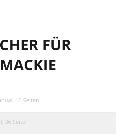
CHER FÜR
 MACKIE
nual,
16 Seiten
l,
36 Seiten