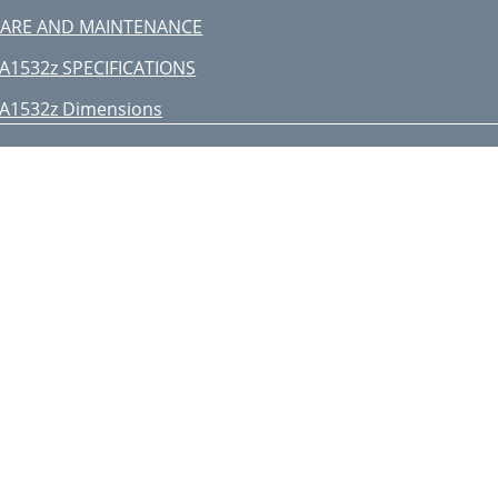
ARE AND MAINTENANCE
A1532z SPECIFICATIONS
A1532z Dimensions
A1532z Limited Warranty