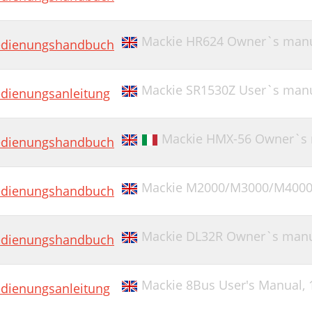
Mackie HR624 Owner`s man
dienungshandbuch
Mackie SR1530Z User`s man
dienungsanleitung
Mackie HMX-56 Owner`s
dienungshandbuch
Mackie M2000/M3000/M4000
dienungshandbuch
Mackie DL32R Owner`s man
dienungshandbuch
Mackie 8Bus User's Manual,
dienungsanleitung