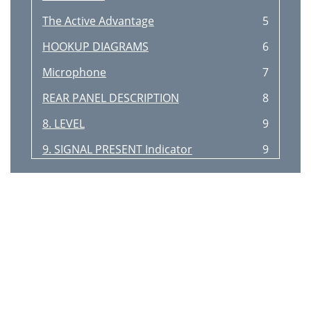
The Active Advantage
5
HOOKUP DIAGRAMS
6
Microphone
7
REAR PANEL DESCRIPTION
8
8. LEVEL
9
9. SIGNAL PRESENT Indicator
9
10. PEAK Indicator
9
11. INPUT Connector
9
12. THRU Connector
9
Room Acoustics
10
Balanced XLR Connectors
10
Rigging Points
11