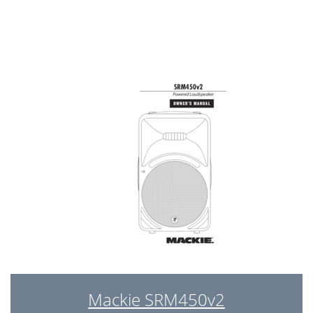
SRM450v2 SPECIFICATIONS
17
Mackie Limited Warranty
19
Mackie SRM450v2