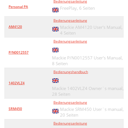
Bedienungsanleitung
Personal PA
FreePlay,
6 Seiten
Bedienungsanleitung
AM4120
Mackie AM4120 User's Manual,
4 Seiten
Bedienungsanleitung
P/N0012557
Mackie P/N0012557 User's Manual,
8 Seiten
Bedienungshandbuch
1402VLZ4
Mackie 1402VLZ4 Owner`s manual,
28 Seiten
Bedienungsanleitung
SRM450
Mackie SRM450 User`s manual,
20 Seiten
Bedienungsanleitung