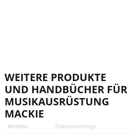
SERVICE INFORMATION
14
3-Conductor Cable
15
CARE AND MAINTENANCE
16
SRM450v2 SPECIFICATIONS
17
SRM450v2 BLOCK DIAGRAM
18
Mackie Limited Warranty
19
WEITERE PRODUKTE
UND HANDBÜCHER FÜR
MUSIKAUSRÜSTUNG
MACKIE
Modelle
Dokumententyp