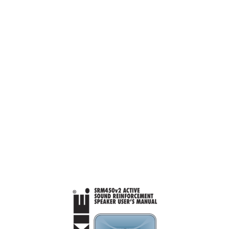
Both SidesBack
11
BottomTop
11
AC Power Distribution
12
SRM450v2: AC CONNECTIONS
13
SERVICE INFORMATION
14
3-Conductor Cable
15
Repair Dimensions
16
SRM450v2 SPECIFICATIONS
17
Mackie Limited Warranty
19