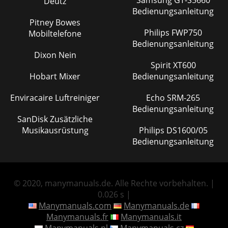
Samsung GT-S5660
Deutz
Bedienungsanleitung
Pitney Bowes
Philips FWP750
Mobiltelefone
Bedienungsanleitung
Dixon Nein
Spirit XT600
Hobart Mixer
Bedienungsanleitung
Enviracaire Luftreiniger
Echo SRM-265
Bedienungsanleitung
SanDisk Zusätzliche
Musikausrüstung
Philips DS1600/05
Bedienungsanleitung
© 2020, manymanuals.de. Alle Rechte vorbehalten. |
0.026 s |
Manymanuals.com
Manymanuals.de
Manymanuals.fr
Manymanuals.it