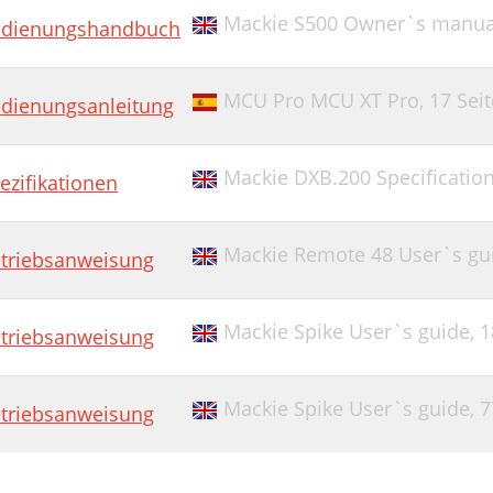
Mackie S500 Owner`s manua
dienungshandbuch
MCU Pro MCU XT Pro,
17 Sei
dienungsanleitung
Mackie DXB.200 Specificatio
ezifikationen
Mackie Remote 48 User`s gu
triebsanweisung
Mackie Spike User`s guide,
1
triebsanweisung
Mackie Spike User`s guide,
7
triebsanweisung