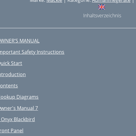
Marke:
Mackie
| Kategorie:
Aufnahmegeräte
| 
Inhaltsverzeichnis
OWNER’S MANUAL
mportant Safety Instructions
uick Start
ntroduction
ontents
ookup Diagrams
wner's Manual 7
 Onyx Blackbird
ront Panel