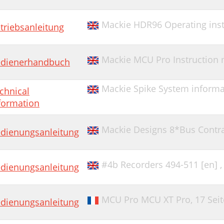
Mackie HDR96 Operating inst
triebsanleitung
Mackie MCU Pro Instruction
dienerhandbuch
Mackie Spike System informa
chnical
formation
Mackie Designs 8*Bus Contra
dienungsanleitung
#4b Recorders 494-511 [en] 
dienungsanleitung
MCU Pro MCU XT Pro,
17 Sei
dienungsanleitung