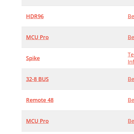
HDR96
Be
MCU Pro
Be
Te
Spike
In
32-8 BUS
Be
Remote 48
Be
MCU Pro
Be