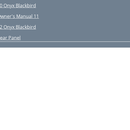
0 Onyx Blackbird
wner's Manual 11
2 Onyx Blackbird
ear Panel
4 Onyx Blackbird
lackbird Control
6 Onyx Blackbird
wner's Manual 17
8 Onyx Blackbird
wner's Manual 19
0 Onyx Blackbird
wner's Manual 21