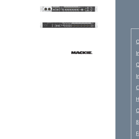
I
Q
I
C
H
O
8
F