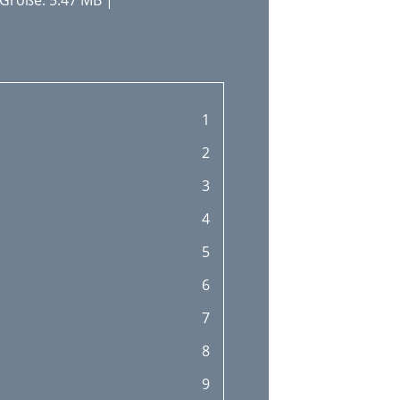
Größe: 5.47 MB |
1
2
3
4
5
6
7
8
9