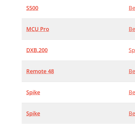
S500
Be
MCU Pro
Be
DXB.200
Sp
Remote 48
Be
Spike
Be
Spike
Be