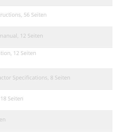
ructions,
56 Seiten
 manual,
12 Seiten
tion,
12 Seiten
ctor Specifications,
8 Seiten
,
18 Seiten
ten