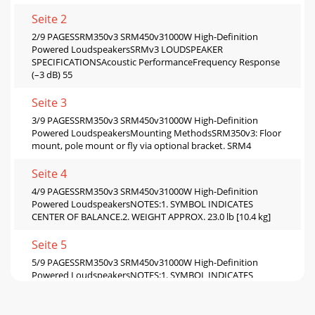
Seite 2
2/9 PAGESSRM350v3 SRM450v31000W High-Deﬁnition
Powered LoudspeakersSRMv3 LOUDSPEAKER
SPECIFICATIONSAcoustic PerformanceFrequency Response
(–3 dB) 55
Seite 3
3/9 PAGESSRM350v3 SRM450v31000W High-Deﬁnition
Powered LoudspeakersMounting MethodsSRM350v3: Floor
mount, pole mount or ﬂy via optional bracket. SRM4
Seite 4
4/9 PAGESSRM350v3 SRM450v31000W High-Deﬁnition
Powered LoudspeakersNOTES:1. SYMBOL INDICATES
CENTER OF BALANCE.2. WEIGHT APPROX. 23.0 lb [10.4 kg]
Seite 5
5/9 PAGESSRM350v3 SRM450v31000W High-Deﬁnition
Powered LoudspeakersNOTES:1. SYMBOL INDICATES
CENTER OF BALANCE.2. WEIGHT APPROX. 37.0 lb [16.8 kg]