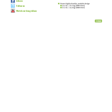
Like us
Pro
ven highly-dur
able, portab
le design
■
23.0 lb / 10.4 kg [SRM350v3]
■
F
ollow us
37.0 lb / 16.8 kg [SRM450v3]
■
W
atch our dang videos
1/9 P
AGES