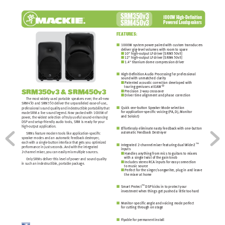
SRM350v3 
1000W High-Deﬁnition 
SRM450v3
Power
ed Loudspeak
ers
FEA
TURE
S:
1000W sy
stem power p
aired with cu
stom tran
sducer
s  
■
deliver gig-lev
el v
olumes w
ith room to sp
are
10" high-output LF
 driver [SRM350v3]
■
12" high-output LF
 driver [SRM450v3]
■
1.4" titanium dome c
ompress
ion driver
■
High-Deﬁnition Audio Proc
es
sing for pr
ofess
ional  
■
sound w
ith unmat
c
hed clarity
Patented ac
oustic
 correction dev
eloped with  
■
®
    touring g
eniuses 
at EAW
Precis
ion 2-way
 cros
sover
SRM350v3 
& 
SRM450v3
■
Driver time alignment and ph
ase c
orrection
■
The most w
idely used portable s
peak
ers ever; the al
l-new 
SRM450 and SRM350 deliv
er the unparal
leled ea
se-of-use, 
Quic
k
 one-button 
Spe
aker Mode sel
ection 
■
profess
ional sou
nd quality and indestructib
le portability th
at 
for applic
ation-spec
iﬁc v
oicing (P
A, DJ, Monitor 
made 
SRM a live sound le
gend. Now pac
k
ed with 1000W of 
and Soloist)
power
, the widest
 selection of truly
 useful sou
nd-enhancin
g 
DS
P and setup-friendly audio tool
s, SRM i
s rea
dy for y
our 
high-output applic
ation.
Effortless
ly eliminate n
asty
 feedbac
k with one-b
utton    
■
automatic
 Feedbac
k De
stroyer
SRMs feat
ure modern tool
s like ap
plication-s
peciﬁc 
speak
er modes and an autom
atic feedbac
k
 des
troyer
, 
eac
h with a sin
gle-button interfac
e that
 gets 
you optimiz
ed 
™
Integr
ated 2-c
hannel 
mixer fe
aturing dual
 Wide-
Z
■
performanc
e in just sec
onds. And with the integr
ated 
 inputs
2-c
hannel mix
er, 
you c
an eas
ily mix
 multipl
e source
s.
Handles an
ything from mics
 to guitars
 to mix
ers 
■
    with a s
ingle tw
ist of
 the gain knob
Only 
SRMs deliver thi
s level
 of power and sou
nd quality 
Includes s
tereo RCA inputs f
or easy
 connection  
■
in suc
h an indestructible, portab
le pac
kag
e.
    to mus
ic sourc
e
Perfect for the s
inger/songwriter
, plug in and leave  
■
    the mix
er at home
™
Smart Prot
ect
 DS
P kic
ks
 in to protect
 your 
■
inves
tment when things
 get p
ushed a little too h
ard
Monitor
-speciﬁc
 angle and v
oicing mode perfect 
■
for cutting thr
ough on stag
e
Flyab
le for permanent
 inst
all
■