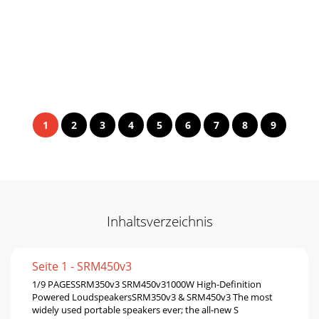
1
2
3
4
5
6
7
8
9
Inhaltsverzeichnis
Seite 1 - SRM450v3
1/9 PAGESSRM350v3 SRM450v31000W High-Deﬁnition
Powered LoudspeakersSRM350v3 & SRM450v3 The most
widely used portable speakers ever; the all-new S