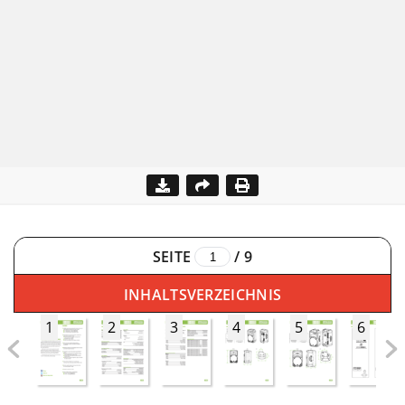
SEITE
/
9
INHALTSVERZEICHNIS
1
2
3
4
5
6