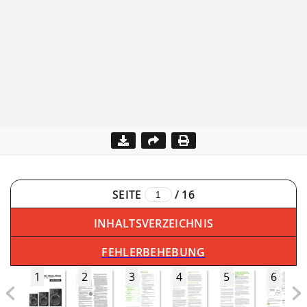
SEITE
/
16
INHALTSVERZEICHNIS
FEHLERBEHEBUNG
1
2
3
4
5
6