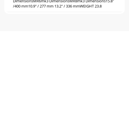
DimensionsMR6mk3 DimensionsMR8mk3 Dimensions15.8"
/400 mm10.9" / 277 mm 13.2" / 336 mmWEIGHT 23.8
Seite 6 - Rear Panel Description
14MR5mk3 / MR6mk3 / MR8mk3MR5mk3 / MR6mk3 /
MR8mk3The following are trademarks or registered
trademarks of LOUD Technologies Inc.: MR Series and the R
Seite 7 - Front Panel Description
15Owner’s ManualOwner’s ManualLimited WarrantyPlease
keep your sales receipt in a safe place.This Limited Product
Warranty (“Product Warranty”) is pro
Seite 8 - Integrated Magnetic Shielding
16220 Wood-Red Road NE Woodinville, WA 98072 •
USAPhone: 425.487.4333Toll-free: 800.898.3211Fax:
425.487.4337 www.720trees.com
Seite 9 - Troubleshooting
2MR5mk3 / MR6mk3 / MR8mk3MR5mk3 / MR6mk3 /
MR8mk31. Read these instructions. 2. Keep these
instructions.3. Heed all warnings.4. Follow all instru