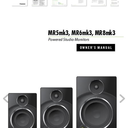
MR5mk3, MR6mk3, MR8mk3
P
ow
ered Studio Monitors
OWNER’S  MANUAL