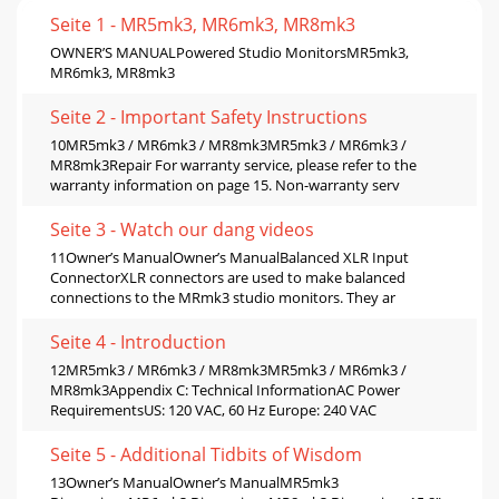
Seite 1 - MR5mk3, MR6mk3, MR8mk3
OWNER’S MANUALPowered Studio MonitorsMR5mk3,
MR6mk3, MR8mk3
Seite 2 - Important Safety Instructions
10MR5mk3 / MR6mk3 / MR8mk3MR5mk3 / MR6mk3 /
MR8mk3Repair For warranty service, please refer to the
warranty information on page 15. Non-warranty serv
Seite 3 - Watch our dang videos
11Owner’s ManualOwner’s ManualBalanced XLR Input
ConnectorXLR connectors are used to make balanced
connections to the MRmk3 studio monitors. They ar
Seite 4 - Introduction
12MR5mk3 / MR6mk3 / MR8mk3MR5mk3 / MR6mk3 /
MR8mk3Appendix C: Technical InformationAC Power
RequirementsUS: 120 VAC, 60 Hz Europe: 240 VAC
Seite 5 - Additional Tidbits of Wisdom
13Owner’s ManualOwner’s ManualMR5mk3