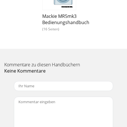
studio monitors expect a line-level signal at its input. Use
this control to adjust the sensitivi
Mackie MR5mk3
Seite 15 - Limited Warranty
Bedienungshandbuch
8MR5mk3 / MR6mk3 / MR8mk3MR5mk3 / MR6mk3 /
(16 Seiten)
MR8mk3Protection CircuitsInput Signal WiringWe
recommend using high-quality, shielded cables to connect
th
Seite 16
9Owner’s ManualOwner’s ManualAppendix A: Service
Kommentare zu diesen Handbüchern
InformationNo Sound• Is the Running Man logo [8] on the
Keine Kommentare
front panel illuminated? If not, refer to “