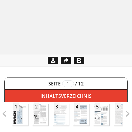
SEITE
/
12
INHALTSVERZEICHNIS
1
2
3
4
5
6