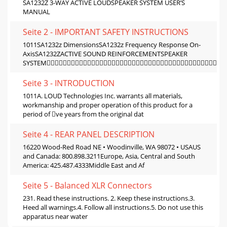
SA1232Z 3-WAY ACTIVE LOUDSPEAKER SYSTEM USER’S
MANUAL
Seite 2 - IMPORTANT SAFETY INSTRUCTIONS
1011SA1232z DimensionsSA1232z Frequency Response On-
AxisSA1232ZACTIVE SOUND REINFORCEMENTSPEAKER
SYSTEM
Seite 3 - INTRODUCTION
1011A. LOUD Technologies Inc. warrants all materials,
workmanship and proper operation of this product for a
period of ve years from the original dat
Seite 4 - REAR PANEL DESCRIPTION
16220 Wood-Red Road NE • Woodinville, WA 98072 • USAUS
and Canada: 800.898.3211Europe, Asia, Central and South
America: 425.487.4333Middle East and Af
Seite 5 - Balanced XLR Connectors
231. Read these instructions. 2. Keep these instructions.3.
Heed all warnings.4. Follow all instructions.5. Do not use this
apparatus near water