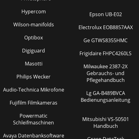
Hypercom
Epson UB-E02
Wilson-manifolds
Electrolux EOB8857AAX
Optibox
Ge GTWS8355HMC
Digiguard
Frigidaire FHPC4260LS
Masotti
Milwaukee 2387-2X
Gebrauchs- und
Philips Wecker
Pflegehandbuch
Audio-Technica Mikrofone
Lg GA-B489BVCA
Bedienungsanleitung
Fujifilm Filmkameras
Powermatic
Mitsubishi VS-50501
Schleifmaschinen
Handbuch
Avaya Datenbanksoftware
Graco DataTrak