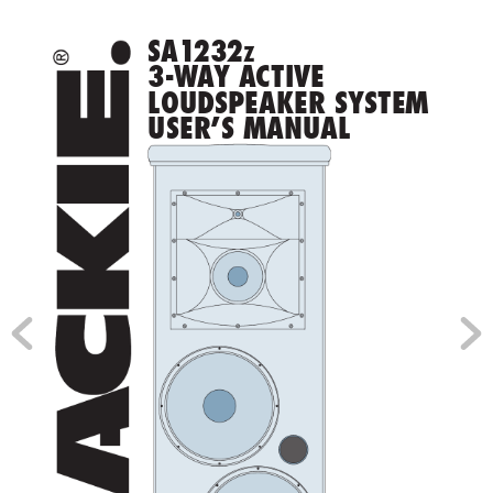
S
A1
23
2
Z
3-W
A
Y ACTIVE 
LOUDSPEAKER SYSTEM 
USER’S MANUAL