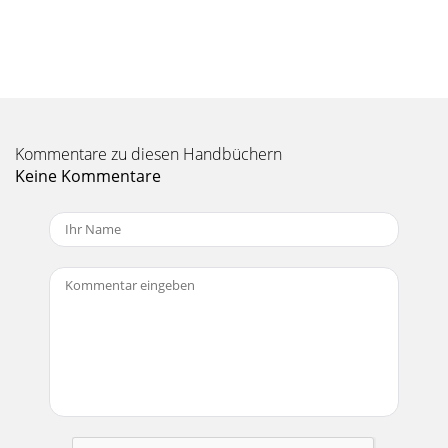
may have your positive and negative connec
Seite 11 - SA1232z LIMITED WARRANTY
89RepairService for Mackie products is available at a factory-
authorized service center. Service for Mackie products
outside the United States can be
Kommentare zu diesen Handbüchern
Seite 12
Keine Kommentare
89SA1232z SPECIFICATIONSAcoustic Performance
Frequency Range (–10 dB) 39 Hz–20 kHz Freque