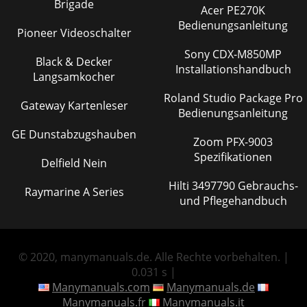
Brigade
Acer PE270K
Bedienungsanleitung
Pioneer Videoschalter
Sony CDX-M850MP
Black & Decker
Installationshandbuch
Langsamkocher
Roland Studio Package Pro
Gateway Kartenleser
Bedienungsanleitung
GE Dunstabzugshauben
Zoom PFX-9003
Spezifikationen
Delfield Nein
Hilti 3497790 Gebrauchs-
Raymarine A Series
und Pflegehandbuch
© 2020, manymanuals.de. Alle Rechte vorbehalten. |
0.031 s |
Manymanuals.com
Manymanuals.de
Manymanuals.fr
Manymanuals.it