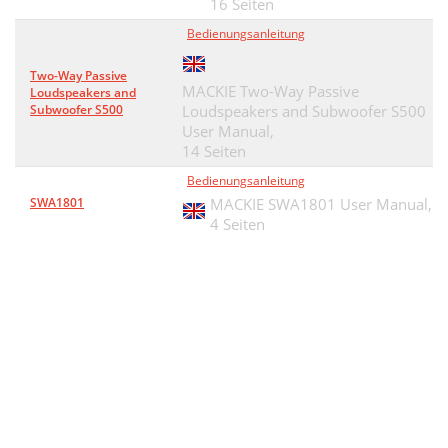
16 Seiten
Bedienungsanleitung
Two-Way Passive
MACKIE Two-Way Passive
Loudspeakers and
Subwoofer S500
Loudspeakers and Subwoofer S500
User Manual,
14 Seiten
Bedienungsanleitung
SWA1801
MACKIE SWA1801 User Manual,
4 Seiten