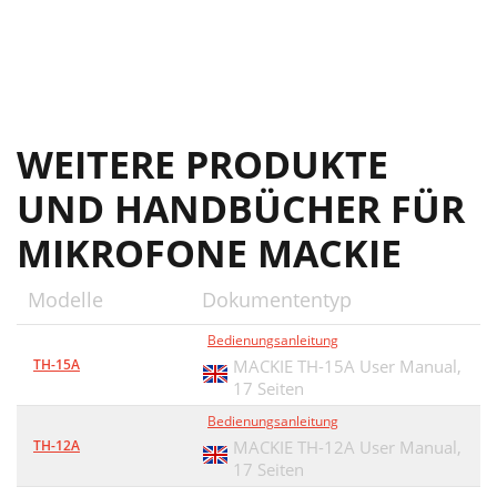
WEITERE PRODUKTE
UND HANDBÜCHER FÜR
MIKROFONE MACKIE
Modelle
Dokumententyp
Bedienungsanleitung
TH-15A
MACKIE TH-15A User Manual,
17 Seiten
Bedienungsanleitung
TH-12A
MACKIE TH-12A User Manual,
17 Seiten