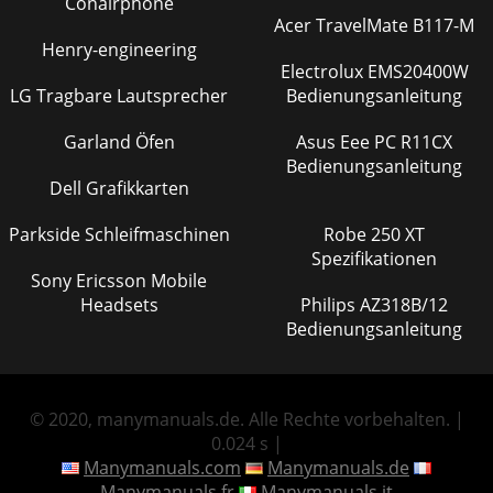
Conairphone
Acer TravelMate B117-M
Henry-engineering
Electrolux EMS20400W
LG Tragbare Lautsprecher
Bedienungsanleitung
Garland Öfen
Asus Eee PC R11CX
Bedienungsanleitung
Dell Grafikkarten
Parkside Schleifmaschinen
Robe 250 XT
Spezifikationen
Sony Ericsson Mobile
Headsets
Philips AZ318B/12
Bedienungsanleitung
© 2020, manymanuals.de. Alle Rechte vorbehalten. |
0.024 s |
Manymanuals.com
Manymanuals.de
Manymanuals.fr
Manymanuals.it