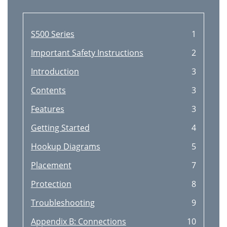
S500 Series
1
Important Safety Instructions
2
Introduction
3
Contents
3
Features
3
Getting Started
4
Hookup Diagrams
5
Placement
7
Protection
8
Troubleshooting
9
Appendix B: Connections
10