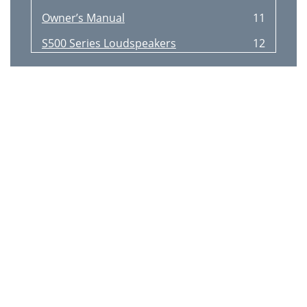
Owner’s Manual
11
S500 Series Loudspeakers
12
Mackie Limited Warranty
13