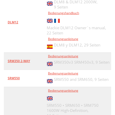
DLM8 & DLM12 2000W,
9 Seiten
Bedienungshandbuch
DLM12
Mackie DLM12 Owner`s manual,
22 Seiten
Bedienungsanleitung
DLM8 y DLM12,
29 Seiten
Bedienungsanleitung
SRM350 2-WAY
SRM350v3 SRM450v3,
9 Seiten
Bedienungsanleitung
SRM550
SRM550 and SRM650,
9 Seiten
Bedienungsanleitung
SRM550 • SRM650 • SRM750
1600W High-Definition,