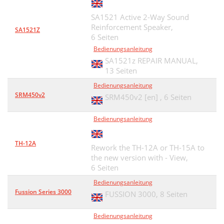
SA1521 Active 2-Way Sound
Reinforcement Speaker,
SA1521Z
6 Seiten
Bedienungsanleitung
SA1521z REPAIR MANUAL,
13 Seiten
Bedienungsanleitung
SRM450v2
SRM450v2 [en] ,
6 Seiten
Bedienungsanleitung
TH-12A
Rework the TH-12A or TH-15A to
the new version with - View,
6 Seiten
Bedienungsanleitung
Fussion Series 3000
FUSSION 3000,
8 Seiten
Bedienungsanleitung