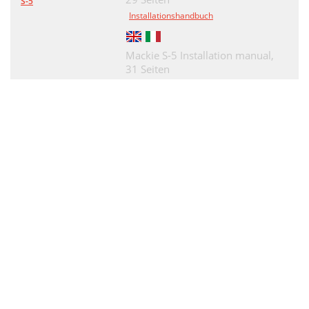
S-5
Installationshandbuch
Mackie S-5 Installation manual,
31 Seiten