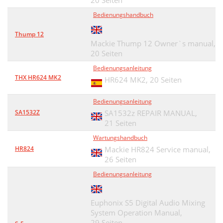
20 Seiten
Bedienungshandbuch
Thump 12
Mackie Thump 12 Owner`s manual,
20 Seiten
Bedienungsanleitung
THX HR624 MK2
HR624 MK2,
20 Seiten
Bedienungsanleitung
SA1532Z
SA1532z REPAIR MANUAL,
21 Seiten
Wartungshandbuch
HR824
Mackie HR824 Service manual,
26 Seiten
Bedienungsanleitung
Euphonix S5 Digital Audio Mixing
System Operation Manual,
29 Seiten