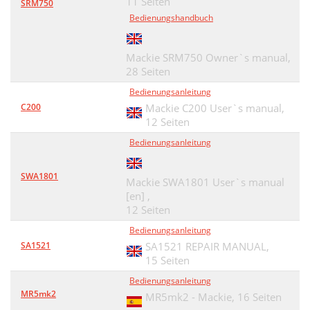
11 Seiten
SRM750
Bedienungshandbuch
Mackie SRM750 Owner`s manual,
28 Seiten
Bedienungsanleitung
C200
Mackie C200 User`s manual,
12 Seiten
Bedienungsanleitung
SWA1801
Mackie SWA1801 User`s manual
[en] ,
12 Seiten
Bedienungsanleitung
SA1521
SA1521 REPAIR MANUAL,
15 Seiten
Bedienungsanleitung
MR5mk2
MR5mk2 - Mackie,
16 Seiten