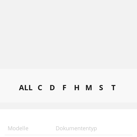
ALL
C
D
F
H
M
S
T
Modelle
Dokumententyp