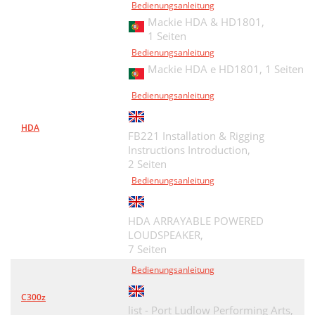
Bedienungsanleitung
Mackie HDA & HD1801,
1 Seiten
Bedienungsanleitung
Mackie HDA e HD1801,
1 Seiten
Bedienungsanleitung
HDA
FB221 Installation & Rigging
Instructions Introduction,
2 Seiten
Bedienungsanleitung
HDA ARRAYABLE POWERED
LOUDSPEAKER,
7 Seiten
Bedienungsanleitung
C300z
list - Port Ludlow Performing Arts,