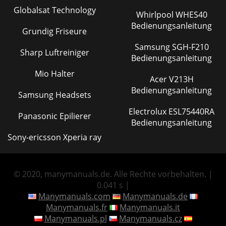
Globalsat Technology
Whirlpool WHES40
Bedienungsanleitung
Grundig Friseure
Samsung SGH-F210
Sharp Luftreiniger
Bedienungsanleitung
Mio Halter
Acer V213H
Bedienungsanleitung
Samsung Headsets
Electrolux ESL75440RA
Panasonic Epilierer
Bedienungsanleitung
Sony-ericsson Xperia ray
© 2020, manymanuals.de. Alle Rechte vorbehalten. |
0.041 s |
Manymanuals.com
Manymanuals.de
Manymanuals.fr
Manymanuals.it
Manymanuals.pl
Manymanuals.cz