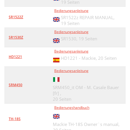
19 Seiten
Bedienungsanleitung
SR1522Z
SR1522z REPAIR MANUAL,
19 Seiten
Bedienungsanleitung
SR1530Z
SR1530,
19 Seiten
Bedienungsanleitung
HD1221
HD1221 - Mackie,
20 Seiten
Bedienungsanleitung
SRM450
SRM450_it OM - M. Casale Bauer
[fr] ,
20 Seiten
Bedienungshandbuch
TH-18S
Mackie TH-18S Owner`s manual,