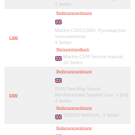
2 Seiten
Bedienungsanleitung
Mackie С300/С300i. Руководство
пользователя,
C300
4 Seiten
Wartungshandbuch
Mackie C300 Service manual,
24 Seiten
Bedienungsanleitung
S500 Two-Way Sound
Reinforcement Speaker User`s [en] ,
S500
4 Seiten
Bedienungsanleitung
SERVICE MANUAL,
9 Seiten
Bedienungsanleitung