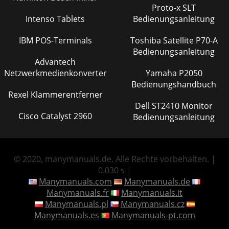
Proto-x SLT
Intenso Tablets
Bedienungsanleitung
IBM POS-Terminals
Toshiba Satellite P70-A
Bedienungsanleitung
Advantech
Netzwerkmedienkonverter
Yamaha P2050
Bedienungshandbuch
Rexel Klammerentferner
Dell ST2410 Monitor
Cisco Catalyst 2960
Bedienungsanleitung
© 2020, manymanuals.de. Alle Rechte vorbehalten. |
0.030 s |
Manymanuals.com
Manymanuals.de
Manymanuals.fr
Manymanuals.it
Manymanuals.pl
Manymanuals.cz
Manymanuals.es
Manymanuals-pt.com