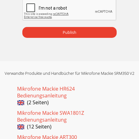
POWERTRANSFORMERFUSEPOWERSWITCHMIC/LINE
INPUTXLR/TRS COMBOMIC/LINESWITCHA =+40
dBLEVELLIMI
Seite 11 - キャビネットを吊る
Publish
19
Seite 12 - AC電源について
21. 指示をお読みください。2. マニュアルは大切に保管してく
ださい。3. すべての警告にご注意ください。4. 指示をお守り
ください。5. 製品に水分を近付けないでください。6. クリー
Verwandte Produkte und Handbücher für Mikrofone Mackie SRM350 V2
ニングには乾いた布をご使用ください。7. 換気口が塞がれな
いようにしてください。マニュアルに指定さ
Mikrofone Mackie HR624
Seite 13 - SRM350 v2：AC電源の接続
Bedienungsanleitung
16220 Wood-Red Road NE • Woodinville, WA 98072 •
(2 Seiten)
USAUnited States and Canada: 800.898.3211Europe, Asia,
Central and South America: 425.487.4333Middle
Mikrofone Mackie SWA1801Z
Bedienungsanleitung
Seite 14 - 片側の音量が大きい
(12 Seiten)
3Part No. 0026949-02 Rev. A Japanese 2007/12©2003-2007
Mikrofone Mackie ART300
LOUD Technologies Inc. All Rights Reserved. Printed in