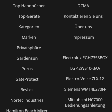
らの信号
Top Handbücher
DCMA
Top-Geräte
Kontaktieren Sie uns
Kategorien
Über uns
Marken
Impressum
Privatsphäre
Electrolux EGH7353BOX
Gardensun
LG 42WS10-BAA
Purus
Electro-Voice ZLX-12
GateProtect
Siemens WM14E270FF
BevLes
Mitsubishi HC7000
Nortec Industries
Bedienungsanleitung
Hamilton Beach Mixer