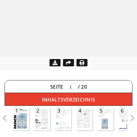
SEITE
/
20
INHALTSVERZEICHNIS
1
2
3
4
5
6