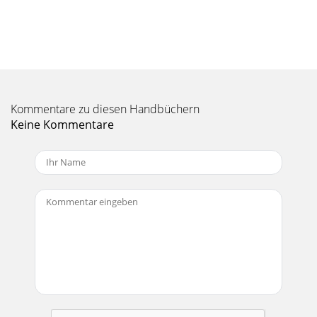
15ノイズ...• アクティブスピーカーにすべてが正しく接続され
ていることを確認してください。• 信号ケーブルを、AC コー
ドや電源トランスその他、EMI ノイズを放射するデバイスの
そばに配置しないでください。• ディマーライトやその他の
SCR ベースのデバイスがSRM350 v2 と AC
Seite 8 - リアパネルの詳細
Kommentare zu diesen Handbüchern
16修理日本仕様の Mackie 製品の修理は、ラウドテクノロジ
Keine Kommentare
ーズ日本支社もしくは提携サービスセンターにて行っていま
す。Mackie 製品の修理 / メンテナンスが必要な場合は、次の
手順に従ってください。1. 前頁のトラブルシューティングの
内容をチェックして下さい。2. テクニカルサポート
Seite 9 - 10. THRU コネクタ
17SRM350 v2 の仕様エンクロージャー構造 基本設計 非対称
台形 材質 ポリプロピレン 仕上げ ミッドナイトブルー色 ハン
ドル サイド× 1、トップ× 1 格子 全天候型穴あきメタル ライン
入力電源 電力消費 120 ワット
Seite 10 - バランス TRS コネクタ
18XLRTRSTHRU231231+–MID VDC+–LO VDC+–15 VDC+–HI
VDCTOROIDAL