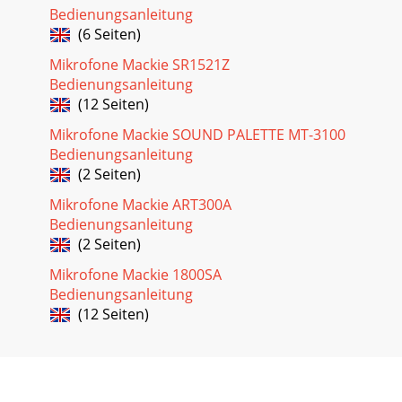
China.Rウェブサイト、www.mackie.com/jp もご覧く
Bedienungsanleitung
(6 Seiten)
Seite 15
Mikrofone Mackie SR1521Z
4はじめにこの度は、LOUD Technologies の Mackie アクティ
Bedienungsanleitung
ブ SR スピーカーを選択頂き誠にありがとうございました。
(12 Seiten)
SRM350 v2 は、アクティブラウドスピーカーとして好評を得
た SRM350 の新モデルです。新設計の Class-D Fast-Recovery
Mikrofone Mackie SOUND PALETTE MT-3100
アンプと
Bedienungsanleitung
(2 Seiten)
Seite 16 - ご不明な点がある場合
5アクティブスピーカーの長所アクティブスピーカーによるシ
Mikrofone Mackie ART300A
ステムは、パッシブラウドスピーカーに比べ、いくつもの利
Bedienungsanleitung
点があります：• 内蔵クロスオーバーはアクティブであり、
(2 Seiten)
その低電源回路はラインレベルのシグナルで駆動します。大
きなコイルやキャップ、抵抗を持つパッシブクロスオーバー
Mikrofone Mackie 1800SA
のように、スピーカーレベ
Bedienungsanleitung
(12 Seiten)
Seite 17 - SRM350 v2 の仕様
6接続ダイアグラムクイックスタート1. まず、SRM350 v2 の
リアパネルで以下の操作を実行してください： POWERスイ
ッチをオフにしてください。 CONTOUR、MIC/LINEスイッチ
を押し込まれていない状態にします（SRM350 v2 の入力にマ