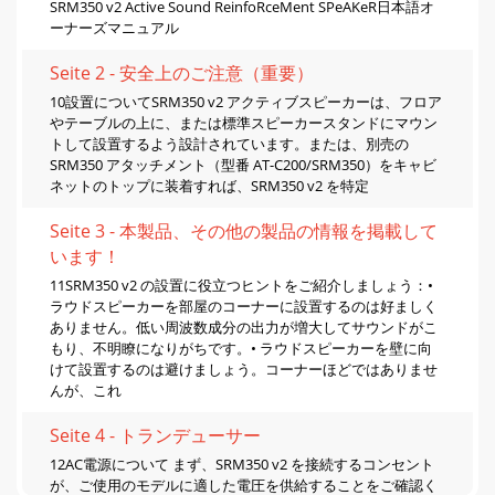
SRM350 v2 Active Sound ReinfoRceMent SPeAKeR日本語オ
ーナーズマニュアル
Seite 2 - 安全上のご注意（重要）
10設置についてSRM350 v2 アクティブスピーカーは、フロア
やテーブルの上に、または標準スピーカースタンドにマウン
トして設置するよう設計されています。または、別売の
SRM350 アタッチメント（型番 AT-C200/SRM350）をキャビ
ネットのトップに装着すれば、SRM350 v2 を特定
Seite 3 - 本製品、その他の製品の情報を掲載して
います！
11SRM350 v2 の設置に役立つヒントをご紹介しましょう：•
ラウドスピーカーを部屋のコーナーに設置するのは好ましく
ありません。低い周波数成分の出力が増大してサウンドがこ
もり、不明瞭になりがちです。• ラウドスピーカーを壁に向
けて設置するのは避けましょう。コーナーほどではありませ
んが、これ
Seite 4 - トランデューサー
12AC電源について まず、SRM350 v2 を接続するコンセント
が、ご使用のモデルに適した電圧を供給することをご確認く