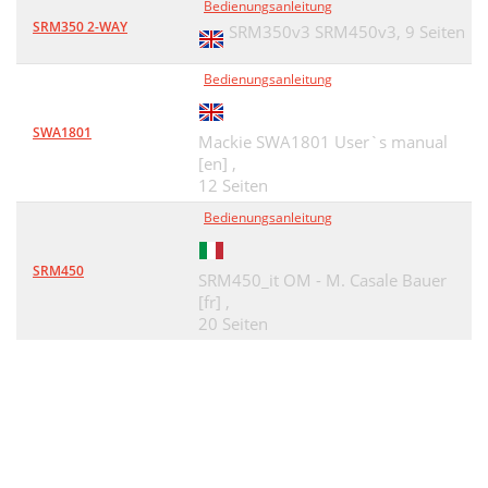
Bedienungsanleitung
SRM350 2-WAY
SRM350v3 SRM450v3,
9 Seiten
Bedienungsanleitung
SWA1801
Mackie SWA1801 User`s manual
[en] ,
12 Seiten
Bedienungsanleitung
SRM450
SRM450_it OM - M. Casale Bauer
[fr] ,
20 Seiten