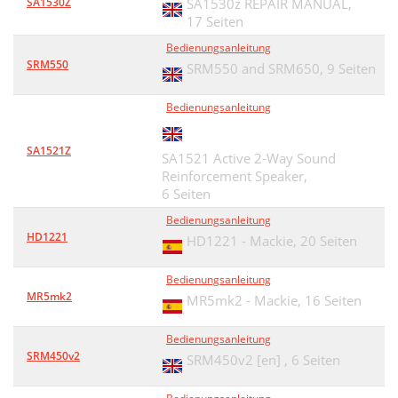
SA1530Z
SA1530z REPAIR MANUAL,
17 Seiten
Bedienungsanleitung
SRM550
SRM550 and SRM650,
9 Seiten
Bedienungsanleitung
SA1521Z
SA1521 Active 2-Way Sound
Reinforcement Speaker,
6 Seiten
Bedienungsanleitung
HD1221
HD1221 - Mackie,
20 Seiten
Bedienungsanleitung
MR5mk2
MR5mk2 - Mackie,
16 Seiten
Bedienungsanleitung
SRM450v2
SRM450v2 [en] ,
6 Seiten