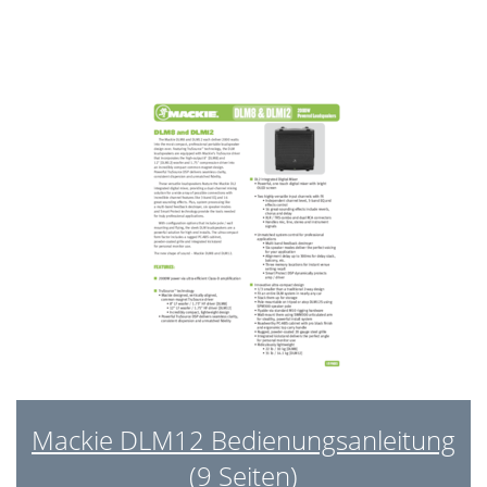
Appendix B: Connections
17
Mackie Limited Warranty
21
Mackie DLM12 Bedienungsanleitung
(9 Seiten)