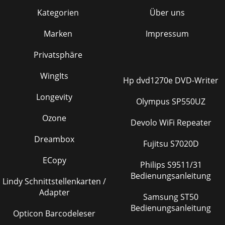
Kategorien
Über uns
Marken
Impressum
Privatsphäre
WingIts
Hp dvd1270e DVD-Writer
Longevity
Olympus SP550UZ
Ozone
Devolo WiFi Repeater
Dreambox
Fujitsu S7020D
ECopy
Philips S9511/31
Bedienungsanleitung
Lindy Schnittstellenkarten /
Adapter
Samsung ST50
Bedienungsanleitung
Opticon Barcodeleser