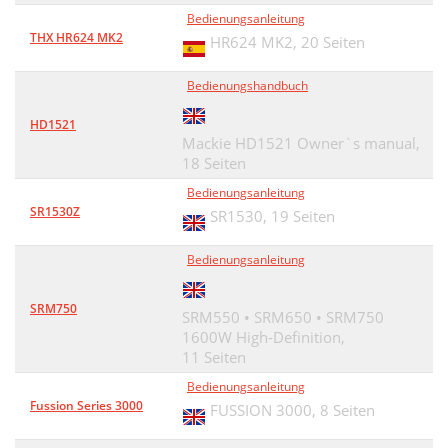
Bedienungsanleitung
THX HR624 MK2
HR624 MK2,
20 Seiten
Bedienungshandbuch
HD1521
Mackie HD1521 Owner`s manual,
18 Seiten
Bedienungsanleitung
SR1530Z
SR1530,
19 Seiten
Bedienungsanleitung
SRM750
SRM550 • SRM650 • SRM750
1600W High-Definition,
11 Seiten
Bedienungsanleitung
Fussion Series 3000
FUSSION 3000,
8 Seiten