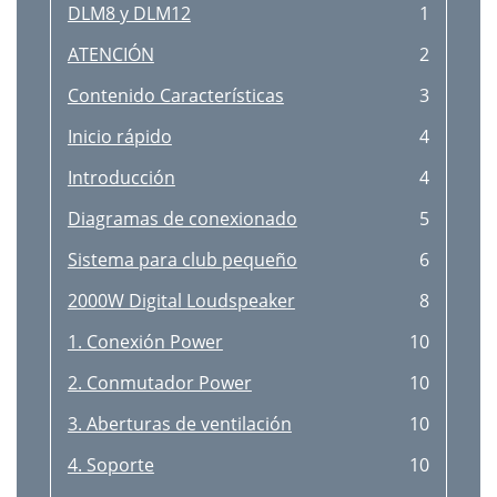
DLM8 y DLM12
1
ATENCIÓN
2
Contenido Características
3
Inicio rápido
4
Introducción
4
Diagramas de conexionado
5
Sistema para club pequeño
6
2000W Digital Loudspeaker
8
1. Conexión Power
10
2. Conmutador Power
10
3. Aberturas de ventilación
10
4. Soporte
10