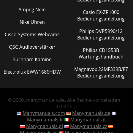
Ampeg Nein
Casio EX-ZR1000
Bedienungsanleitung
Nike Uhren
Philips DVP5990/12
Cisco Systems Webcams
Bedienungsanleitung
QSC Audioverstärker
Philips CD1553B
Wartungshandbuch
Burnham Kamine
Magnavox 22MF339B/F7
Electrolux EWW1686HDW
Bedienungsanleitung
© 2020, manymanuals.de. Alle Rechte vorbehalten. |
0.022 s |
Manymanuals.com
Manymanuals.de
Manymanuals.fr
Manymanuals.it
Manymanuals.pl
Manymanuals.cz
Manymanuals.es
Manymanuals-pt.com