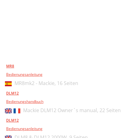
MR8
Bedienungsanleitung
MR8mk2 - Mackie,
16 Seiten
DLM12
Bedienungshandbuch
Mackie DLM12 Owner`s manual,
22 Seiten
DLM12
Bedienungsanleitung
DLM8 & DLM12 2000W,
9 Seiten