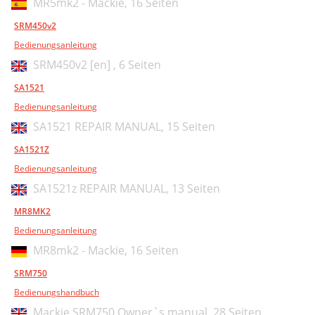
MR5mk2 - Mackie,
16 Seiten
SRM450v2
Bedienungsanleitung
SRM450v2 [en] ,
6 Seiten
SA1521
Bedienungsanleitung
SA1521 REPAIR MANUAL,
15 Seiten
SA1521Z
Bedienungsanleitung
SA1521z REPAIR MANUAL,
13 Seiten
MR8MK2
Bedienungsanleitung
MR8mk2 - Mackie,
16 Seiten
SRM750
Bedienungshandbuch
Mackie SRM750 Owner`s manual,
28 Seiten