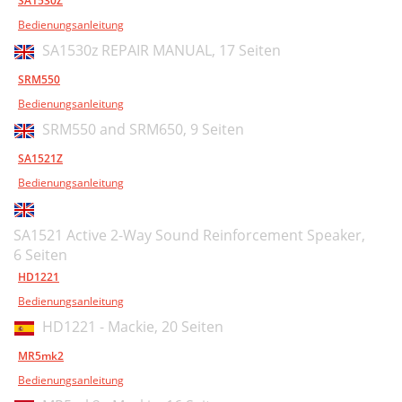
SA1530Z
Bedienungsanleitung
SA1530z REPAIR MANUAL,
17 Seiten
SRM550
Bedienungsanleitung
SRM550 and SRM650,
9 Seiten
SA1521Z
Bedienungsanleitung
SA1521 Active 2-Way Sound Reinforcement Speaker,
6 Seiten
HD1221
Bedienungsanleitung
HD1221 - Mackie,
20 Seiten
MR5mk2
Bedienungsanleitung