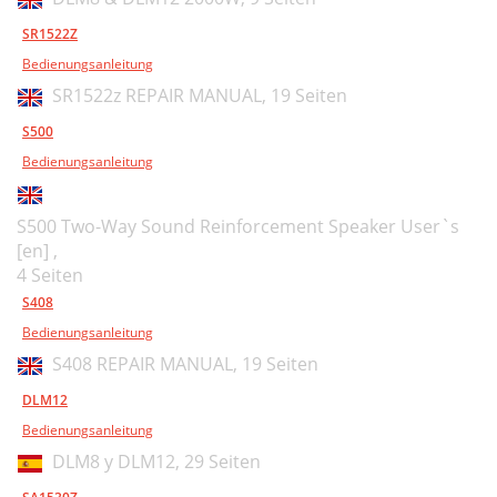
SR1522Z
Bedienungsanleitung
SR1522z REPAIR MANUAL,
19 Seiten
S500
Bedienungsanleitung
S500 Two-Way Sound Reinforcement Speaker User`s
[en] ,
4 Seiten
S408
Bedienungsanleitung
S408 REPAIR MANUAL,
19 Seiten
DLM12
Bedienungsanleitung
DLM8 y DLM12,
29 Seiten