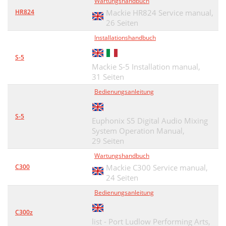
Wartungshandbuch
HR824
Mackie HR824 Service manual,
26 Seiten
Installationshandbuch
S-5
Mackie S-5 Installation manual,
31 Seiten
Bedienungsanleitung
S-5
Euphonix S5 Digital Audio Mixing
System Operation Manual,
29 Seiten
Wartungshandbuch
C300
Mackie C300 Service manual,
24 Seiten
Bedienungsanleitung
C300z
list - Port Ludlow Performing Arts,