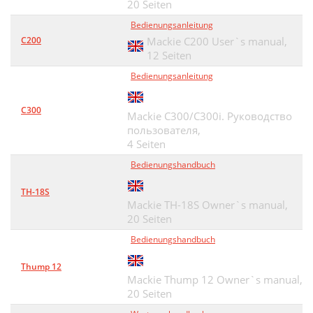
20 Seiten
Bedienungsanleitung
C200
Mackie C200 User`s manual,
12 Seiten
Bedienungsanleitung
C300
Mackie С300/С300i. Руководство
пользователя,
4 Seiten
Bedienungshandbuch
TH-18S
Mackie TH-18S Owner`s manual,
20 Seiten
Bedienungshandbuch
Thump 12
Mackie Thump 12 Owner`s manual,
20 Seiten