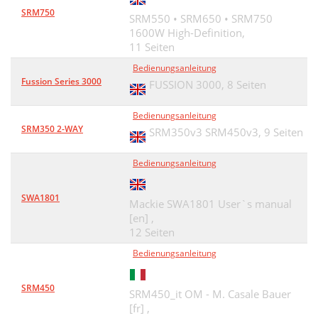
SRM750
SRM550 • SRM650 • SRM750
1600W High-Definition,
11 Seiten
Bedienungsanleitung
Fussion Series 3000
FUSSION 3000,
8 Seiten
Bedienungsanleitung
SRM350 2-WAY
SRM350v3 SRM450v3,
9 Seiten
Bedienungsanleitung
SWA1801
Mackie SWA1801 User`s manual
[en] ,
12 Seiten
Bedienungsanleitung
SRM450
SRM450_it OM - M. Casale Bauer
[fr] ,