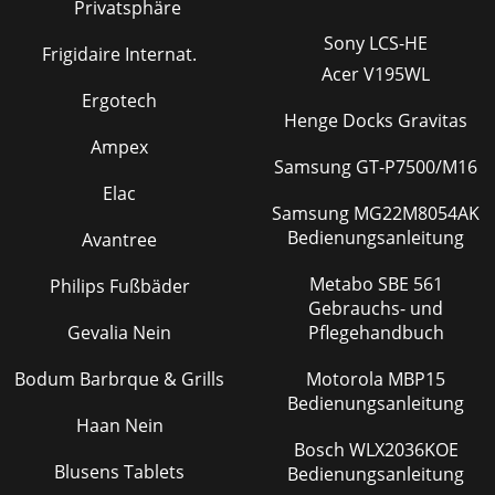
Privatsphäre
Sony LCS-HE
Frigidaire Internat.
Acer V195WL
Ergotech
Henge Docks Gravitas
Ampex
Samsung GT-P7500/M16
Elac
Samsung MG22M8054AK
Bedienungsanleitung
Avantree
Metabo SBE 561
Philips Fußbäder
Gebrauchs- und
Gevalia Nein
Pflegehandbuch
Bodum Barbrque & Grills
Motorola MBP15
Bedienungsanleitung
Haan Nein
Bosch WLX2036KOE
Blusens Tablets
Bedienungsanleitung