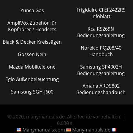
Frigidaire CFEF2422RS
Yunca Gas
Infoblatt
AmpliVox Zubehör für
Rca RS2696i
Kopfhörer / Headsets
Bedienungsanleitung
Black & Decker Kreissägen
Norelco PQ208/40
Gossen Nein
Handbuch
Mazda Mobiltelefone
Samsung SP4002H
Bedienungsanleitung
Eglo Außenbeleuchtung
Amana ARDS802
Samsung SGH-J600
Bedienungshandbuch
© 2020, manymanuals.de. Alle Rechte vorbehalten. |
0.030 s |
Manymanuals.com
Manymanuals.de