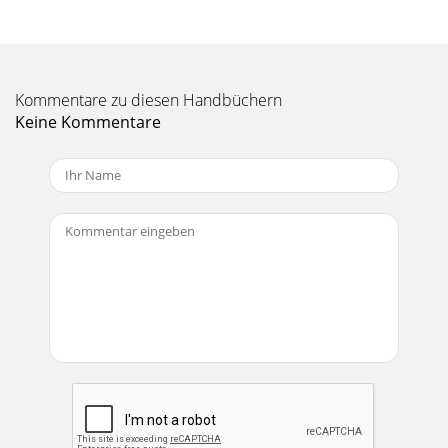
Seite 11
19 This page left blank intentionally
Seite 12 - Push down
Kommentare zu diesen Handbüchern
2These instructions are intended to help restore any ailing
Keine Kommentare
S408 Passive Loudspeaker back to factory working
conditions. They show how to remove and r
Seite 13
3Top left woofer replacement: 11 Six screws need to be
removed from each side of the front of the grill (twelve
screws total) using the phillips head
Seite 14
4 33 Carefully begin to remove the woofer. Caution: The
woofer is approximately 8 pounds with the weight unevenly
distributed.Top left woofer replace
Seite 15
5Top right woofer replacement: 22 Eight screws need to be
removed from the woofer using the phillips head