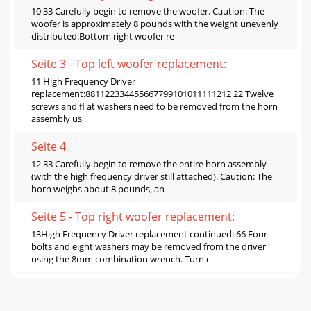
10 33 Carefully begin to remove the woofer. Caution: The
woofer is approximately 8 pounds with the weight unevenly
distributed.Bottom right woofer re
Seite 3 - Top left woofer replacement:
11 High Frequency Driver
replacement:881122334455667799101011111212 22 Twelve
screws and ﬂ at washers need to be removed from the horn
assembly us
Seite 4
12 33 Carefully begin to remove the entire horn assembly
(with the high frequency driver still attached). Caution: The
horn weighs about 8 pounds, an
Seite 5 - Top right woofer replacement:
13High Frequency Driver replacement continued: 66 Four
bolts and eight washers may be removed from the driver
using the 8mm combination wrench. Turn c
Seite 6
14 33 The horn assembly is shown above with the high