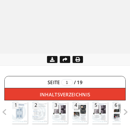
SEITE
/
19
INHALTSVERZEICHNIS
1
2
3
4
5
6