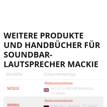
WEITERE PRODUKTE
UND HANDBÜCHER FÜR
SOUNDBAR-
LAUTSPRECHER MACKIE
Modelle
Dokumententyp
Bedienungsanleitung
SA1521Z
SA1521z REPAIR MANUAL,
13 Seiten
Bedienungsanleitung
MR8MK2
MR8mk2 - Mackie,
16 Seiten