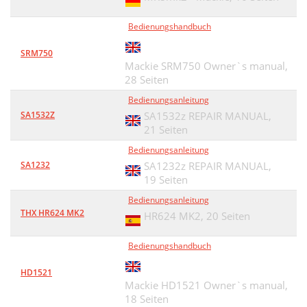
Bedienungshandbuch
SRM750
Mackie SRM750 Owner`s manual,
28 Seiten
Bedienungsanleitung
SA1532Z
SA1532z REPAIR MANUAL,
21 Seiten
Bedienungsanleitung
SA1232
SA1232z REPAIR MANUAL,
19 Seiten
Bedienungsanleitung
THX HR624 MK2
HR624 MK2,
20 Seiten
Bedienungshandbuch
HD1521
Mackie HD1521 Owner`s manual,
18 Seiten