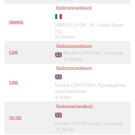
Bedienungsanleitung
SRM450
SRM450_it OM - M. Casale Bauer
[fr] ,
20 Seiten
Bedienungsanleitung
C200
Mackie C200 User`s manual,
12 Seiten
Bedienungsanleitung
C300
Mackie С300/С300i. Руководство
пользователя,
4 Seiten
Bedienungshandbuch
TH-18S
Mackie TH-18S Owner`s manual,
20 Seiten