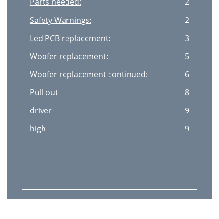
Parts needed:
2
Safety Warnings:
2
Led PCB replacement:
3
Woofer replacement:
5
Woofer replacement continued:
6
Pull out
8
driver
9
high
9