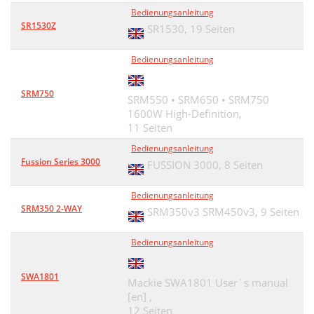
Bedienungsanleitung
SR1530Z
SR1530,
19 Seiten
Bedienungsanleitung
SRM750
SRM550 • SRM650 • SRM750
1600W High-Definition,
11 Seiten
Bedienungsanleitung
Fussion Series 3000
FUSSION 3000,
8 Seiten
Bedienungsanleitung
SRM350 2-WAY
SRM350v3 SRM450v3,
9 Seiten
Bedienungsanleitung
SWA1801
Mackie SWA1801 User`s manual
[en] ,
12 Seiten