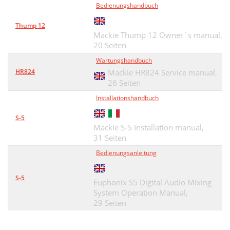
Bedienungshandbuch
Thump 12
Mackie Thump 12 Owner`s manual,
20 Seiten
Wartungshandbuch
HR824
Mackie HR824 Service manual,
26 Seiten
Installationshandbuch
S-5
Mackie S-5 Installation manual,
31 Seiten
Bedienungsanleitung
S-5
Euphonix S5 Digital Audio Mixing
System Operation Manual,
29 Seiten