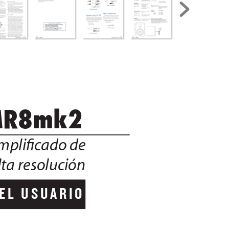
   MR8mk2
mpliﬁc
ado de 
lta resolución
EL  USUARIO