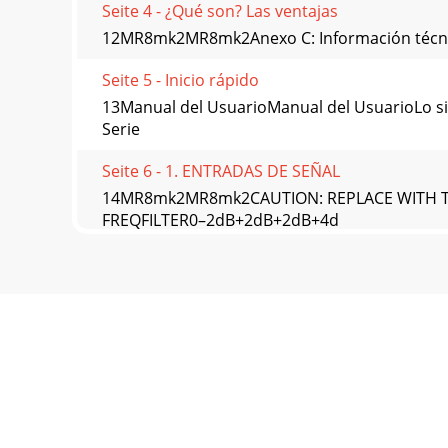
Seite 4 - ¿Qué son? Las ventajas
12MR8mk2MR8mk2Anexo C: Información técnicaR
Seite 5 - Inicio rápido
13Manual del UsuarioManual del UsuarioLo sig
Serie
Seite 6 - 1. ENTRADAS DE SEÑAL
14MR8mk2MR8mk2CAUTION: REPLACE WITH T
FREQFILTER0–2dB+2dB+2dB+4d
Seite 7 - Panel frontal
15Manual del UsuarioManual del UsuarioGarant
limit
Seite 8 - Protección térmica
16220 Wood-Red Road NE • Woodinville, WA 98
425.487.4333Middle
Seite 9 - Descripción del problema