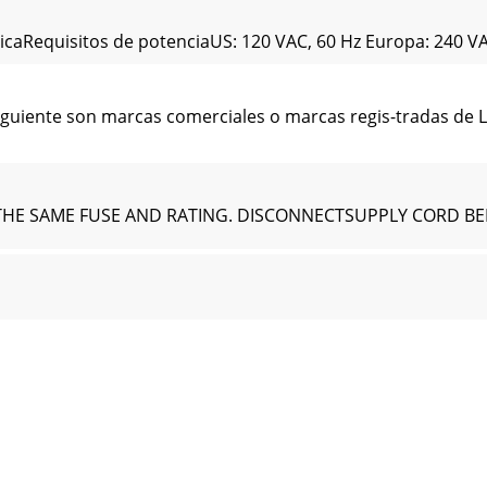
equisitos de potenciaUS: 120 VAC, 60 Hz Europa: 240 VAC
uiente son marcas comerciales o marcas regis-tradas de LO
HE SAME FUSE AND RATING. DISCONNECTSUPPLY CORD BE
ía limitada de MackiePor favor, mantenga siempre el recib
072 • USAUnited States and Canada: 800.898.3211Europe, A