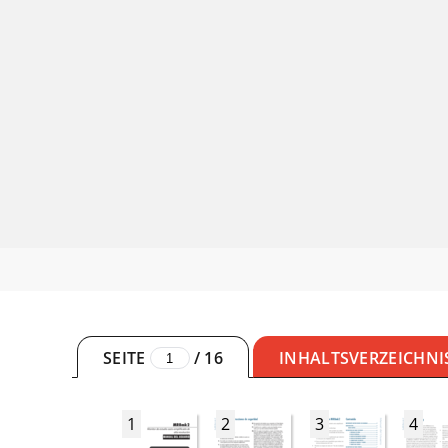
SEITE
/
16
INHALTSVERZEICHNI
1
2
3
4