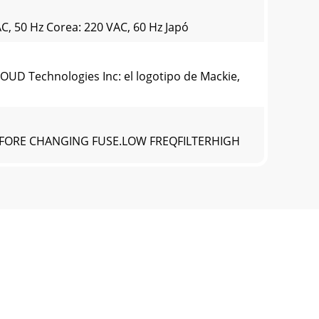
, 50 Hz Corea: 220 VAC, 60 Hz Japó
UD Technologies Inc: el logotipo de Mackie,
FORE CHANGING FUSE.LOW FREQFILTERHIGH
o de venta en un lugar seguro.Esta garantía
sia, Central and South America: