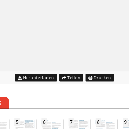
Herunterladen
Teilen
Drucken
S
5
6
7
8
9