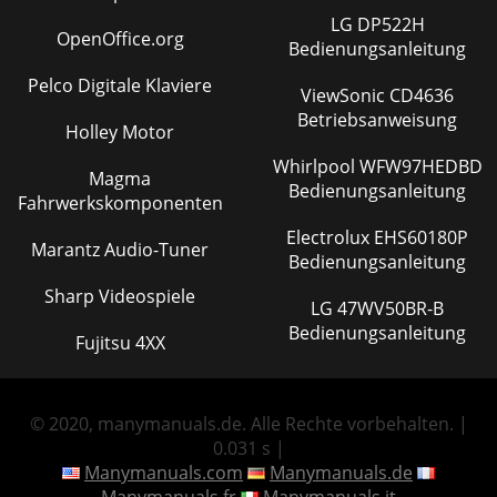
LG DP522H
OpenOffice.org
Bedienungsanleitung
Pelco Digitale Klaviere
ViewSonic CD4636
Betriebsanweisung
Holley Motor
Whirlpool WFW97HEDBD
Magma
Bedienungsanleitung
Fahrwerkskomponenten
Electrolux EHS60180P
Marantz Audio-Tuner
Bedienungsanleitung
Sharp Videospiele
LG 47WV50BR-B
Bedienungsanleitung
Fujitsu 4XX
© 2020, manymanuals.de. Alle Rechte vorbehalten. |
0.031 s |
Manymanuals.com
Manymanuals.de
Manymanuals.fr
Manymanuals.it