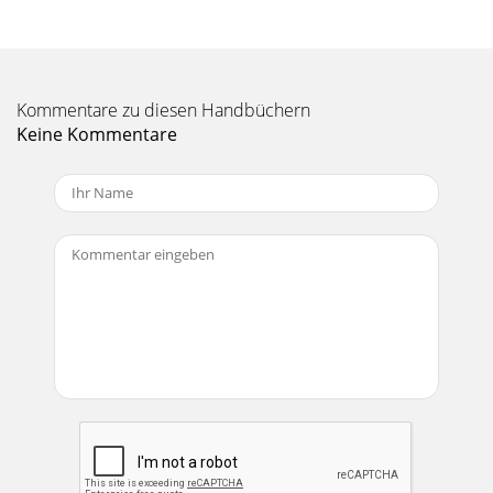
Seite 11 - Push down
19Ampliﬁ er assembly replacement continued: 4 Once the
two cover plates are removed, two more screws need to be
taken out in order to separate the amp
Kommentare zu diesen Handbüchern
Seite 12
Keine Kommentare
2These instructions are intended to help restore any ailing
SA1532z Active Loudspeaker back to factory working
conditions. They show how to remove and
Seite 13
20Ampliﬁ er assembly replacement continued: 6 Closeups of
the led PCB cable and connector are shown above. The
black wire of the cable is closest to t
Seite 14
21 8 Place the new ampliﬁ er assembly (part #0013841-00)
where the old one was. Follow the same steps as above, but
backwards 7 to 1. Remove the seria
Seite 15
3Led PCB replacement: 3 Carefully begin to remove the grill.