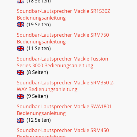
(18 Seiten)
Seite 20
Soundbar-Lautsprecher Mackie SR1530Z
8Top woofer replacement continued: 4 Keep the eight
Bedienungsanleitung
screws and ﬂ at washers in a safe place. 5 Carefully begin to
remove the woofer. A ﬂ at head scre
(19 Seiten)
Soundbar-Lautsprecher Mackie SRM750
Seite 21
Bedienungsanleitung
9 7 The picture on the left shows what it looks like with the
(11 Seiten)
grill and top woofer removed . Place the new woofer (part
#0013917) where the old one wa
Soundbar-Lautsprecher Mackie Fussion
Series 3000 Bedienungsanleitung
(8 Seiten)
Soundbar-Lautsprecher Mackie SRM350 2-
WAY Bedienungsanleitung
(9 Seiten)
Soundbar-Lautsprecher Mackie SWA1801
Bedienungsanleitung
(12 Seiten)
Soundbar-Lautsprecher Mackie SRM450
Bedienungsanleitung