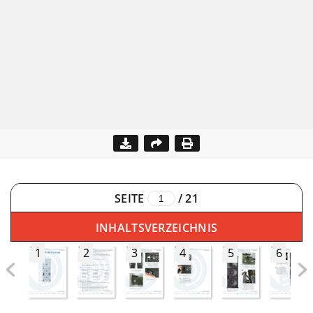
SEITE
/
21
INHALTSVERZEICHNIS
1
2
3
4
5
6