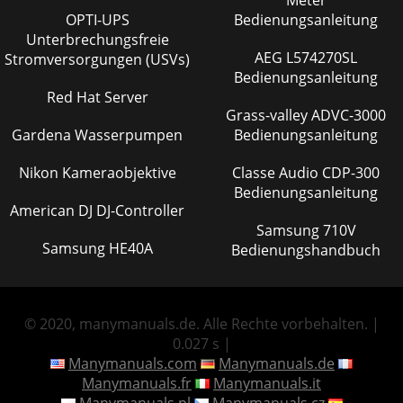
Meter
OPTI-UPS
Bedienungsanleitung
Unterbrechungsfreie
AEG L574270SL
Stromversorgungen (USVs)
Bedienungsanleitung
Red Hat Server
Grass-valley ADVC-3000
Gardena Wasserpumpen
Bedienungsanleitung
Nikon Kameraobjektive
Classe Audio CDP-300
Bedienungsanleitung
American DJ DJ-Controller
Samsung 710V
Samsung HE40A
Bedienungshandbuch
© 2020, manymanuals.de. Alle Rechte vorbehalten. |
0.027 s |
Manymanuals.com
Manymanuals.de
Manymanuals.fr
Manymanuals.it