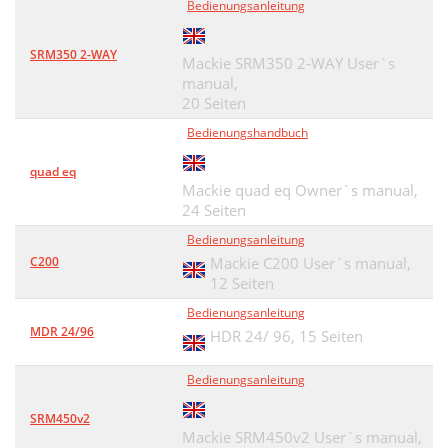
Bedienungsanleitung
SRM350 2-WAY
Mackie SRM350 2-WAY User`s
manual,
20 Seiten
Bedienungshandbuch
quad eq
Mackie quad eq Owner`s manual,
24 Seiten
Bedienungsanleitung
C200
Mackie C200 User`s manual,
12 Seiten
Bedienungsanleitung
MDR 24/96
HDR 24/ 96,
15 Seiten
Bedienungsanleitung
SRM450v2
Mackie SRM450v2 User`s manual,