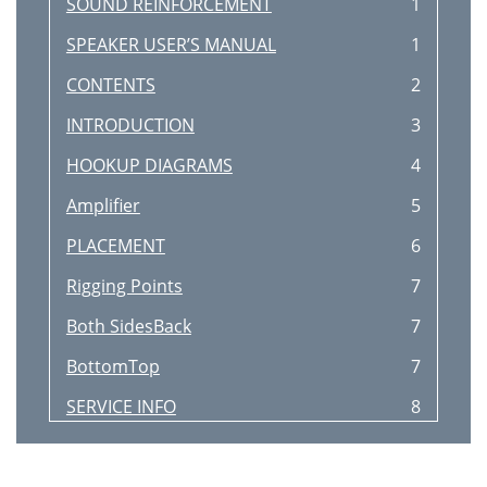
SOUND REINFORCEMENT
1
SPEAKER USER’S MANUAL
1
CONTENTS
2
INTRODUCTION
3
HOOKUP DIAGRAMS
4
Amplifier
5
PLACEMENT
6
Rigging Points
7
Both SidesBack
7
BottomTop
7
SERVICE INFO
8
CARE AND
9