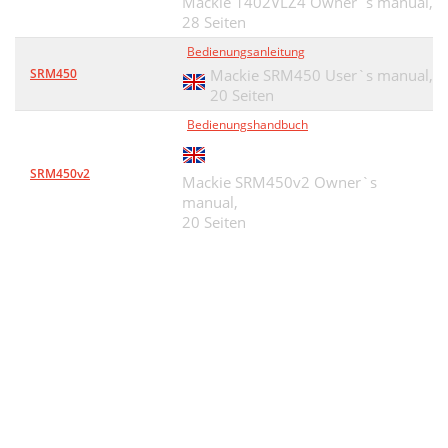
Mackie 1402VLZ4 Owner`s manual,
28 Seiten
Bedienungsanleitung
SRM450
Mackie SRM450 User`s manual,
20 Seiten
Bedienungshandbuch
SRM450v2
Mackie SRM450v2 Owner`s
manual,
20 Seiten