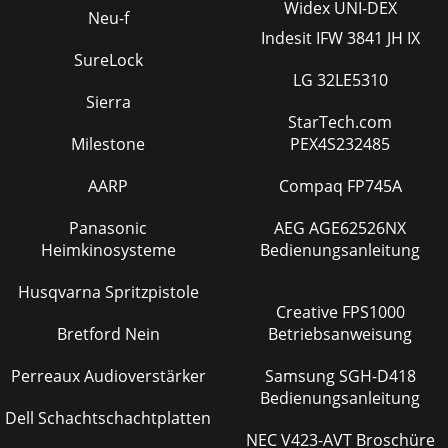
Widex UNI-DEX
Neu-f
Indesit IFW 3841 JH IX
SureLock
LG 32LE5310
Sierra
StarTech.com
Milestone
PEX4S232485
AARP
Compaq FP745A
Panasonic
AEG AGE62526NX
Heimkinosysteme
Bedienungsanleitung
Husqvarna Spritzpistole
Creative FPS1000
Bretford Nein
Betriebsanweisung
Perreaux Audioverstärker
Samsung SGH-D418
Bedienungsanleitung
Dell Schachtschachtplatten
NEC V423-AVT Broschüre