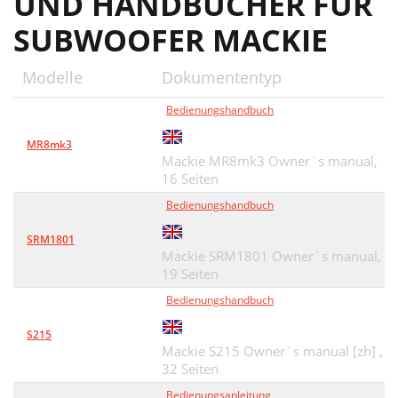
UND HANDBÜCHER FÜR
SUBWOOFER MACKIE
Modelle
Dokumententyp
Bedienungshandbuch
MR8mk3
Mackie MR8mk3 Owner`s manual,
16 Seiten
Bedienungshandbuch
SRM1801
Mackie SRM1801 Owner`s manual,
19 Seiten
Bedienungshandbuch
S215
Mackie S215 Owner`s manual [zh] ,
32 Seiten
Bedienungsanleitung