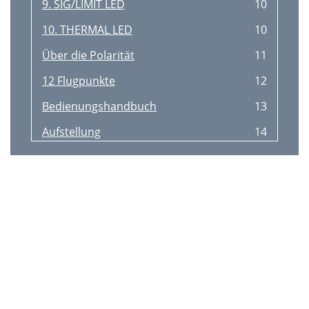
9. SIG/LIMIT LED
10
10. THERMAL LED
10
Über die Polarität
11
12 Flugpunkte
12
Bedienungshandbuch
13
Aufstellung
14
Überhitzunghinweise
14
Netzspannung
14
Pﬂege und Wartung
14
Anhang A: Service-Infos
15
Anhang B: Anschlüsse
16
HD1801 Technische Daten
17