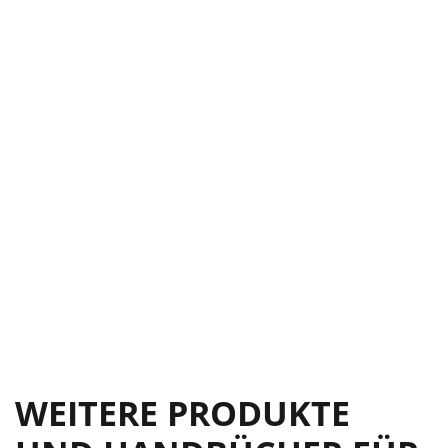
Frequenzgang
18
HD1801 Abmessungen
18
Mackie Beschränkte Garantie
20
SETTINGS
21
WEITERE PRODUKTE