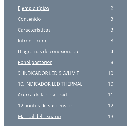
Ejemplo típico
2
Contenido
3
Características
3
Introducción
3
Diagramas de conexionado
4
Panel posterior
8
9. INDICADOR LED SIG/LIMIT
10
10. INDICADOR LED THERMAL
10
Acerca de la polaridad
11
12 puntos de suspensión
12
Manual del Usuario
13
Potencia CA
14