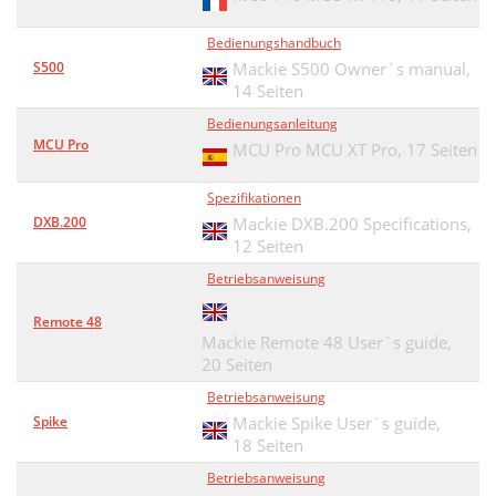
Bedienungshandbuch
S500
Mackie S500 Owner`s manual,
14 Seiten
Bedienungsanleitung
MCU Pro
MCU Pro MCU XT Pro,
17 Seiten
Spezifikationen
DXB.200
Mackie DXB.200 Specifications,
12 Seiten
Betriebsanweisung
Remote 48
Mackie Remote 48 User`s guide,
20 Seiten
Betriebsanweisung
Spike
Mackie Spike User`s guide,
18 Seiten
Betriebsanweisung