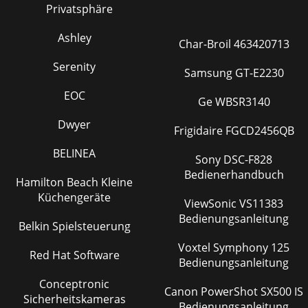
Privatsphäre
Ashley
Char-Broil 463420713
Serenity
Samsung GT-E2230
EOC
Ge WBSR3140
Dwyer
Frigidaire FGCD2456QB
BELINEA
Sony DSC-F828
Bedienerhandbuch
Hamilton Beach Kleine
Küchengeräte
ViewSonic VS11383
Bedienungsanleitung
Belkin Spielsteuerung
Voxtel Symphony 125
Red Hat Software
Bedienungsanleitung
Conceptronic
Canon PowerShot SX500 IS
Sicherheitskameras
Bedienungsanleitung