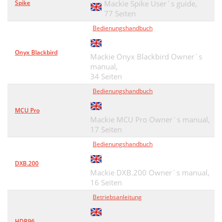
Spike
Mackie Spike User`s guide,
77 Seiten
Bedienungshandbuch
Onyx Blackbird
Mackie Onyx Blackbird Owner`s
manual,
34 Seiten
Bedienungshandbuch
MCU Pro
Mackie MCU Pro Owner`s manual,
17 Seiten
Bedienungshandbuch
DXB.200
Mackie DXB.200 Owner`s manual,
16 Seiten
Betriebsanleitung
HDR96