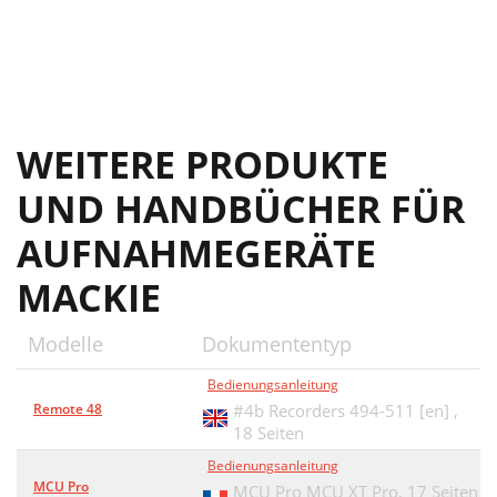
WEITERE PRODUKTE
UND HANDBÜCHER FÜR
AUFNAHMEGERÄTE
MACKIE
Modelle
Dokumententyp
Bedienungsanleitung
Remote 48
#4b Recorders 494-511 [en] ,
18 Seiten
Bedienungsanleitung
MCU Pro
MCU Pro MCU XT Pro,
17 Seiten