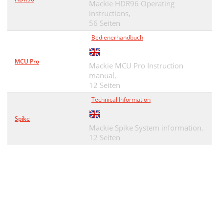
Mackie HDR96 Operating
instructions,
56 Seiten
Bedienerhandbuch
MCU Pro
Mackie MCU Pro Instruction
manual,
12 Seiten
Technical Information
Spike
Mackie Spike System information,
12 Seiten