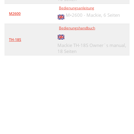
Bedienungsanleitung
M2600
M•2600 - Mackie,
6 Seiten
Bedienungshandbuch
TH-18S
Mackie TH-18S Owner`s manual,
18 Seiten