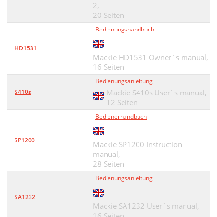
2,
20 Seiten
Bedienungshandbuch
HD1531
Mackie HD1531 Owner`s manual,
16 Seiten
Bedienungsanleitung
S410s
Mackie S410s User`s manual,
12 Seiten
Bedienerhandbuch
SP1200
Mackie SP1200 Instruction
manual,
28 Seiten
Bedienungsanleitung
SA1232
Mackie SA1232 User`s manual,
16 Seiten