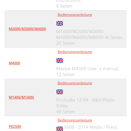
instructions,
6 Seiten
Bedienungsanleitung
M2000/M3000/M4000
M1000/M2000/M3000
M4000/M6000/M8000-W Series,
20 Seiten
Bedienungsanleitung
M4000
Mackie M4000 User`s manual,
12 Seiten
Bedienungsanleitung
M1400/M1400i
ProAudio 12-04 - B&H Photo
Video,
48 Seiten
Bedienungsanleitung
FR2500
KMB - 2014 Media / Press,