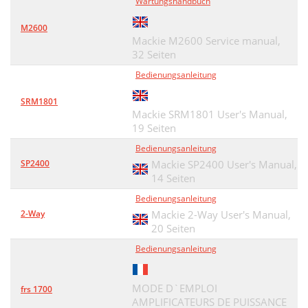
Wartungshandbuch
M2600
Mackie M2600 Service manual,
32 Seiten
Bedienungsanleitung
SRM1801
Mackie SRM1801 User's Manual,
19 Seiten
Bedienungsanleitung
SP2400
Mackie SP2400 User's Manual,
14 Seiten
Bedienungsanleitung
2-Way
Mackie 2-Way User's Manual,
20 Seiten
Bedienungsanleitung
MODE D`EMPLOI
frs 1700
AMPLIFICATEURS DE PUISSANCE