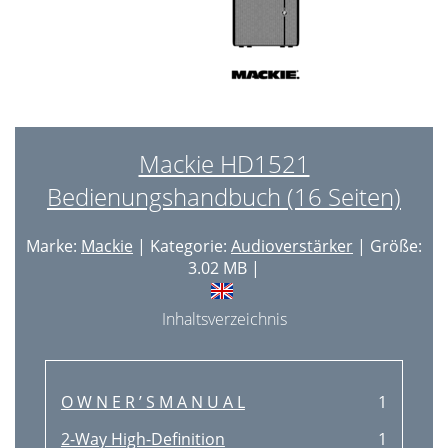
Mackie HD1521
Bedienungshandbuch (16 Seiten)
Marke:
Mackie
| Kategorie:
Audioverstärker
| Größe:
3.02 MB |
Inhaltsverzeichnis
O W N E R ’ S M A N U A L
1
2-Way High-Deﬁnition
1