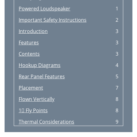
Powered Loudspeaker
1
Important Safety Instructions
2
Introduction
3
Features
3
Contents
3
Hookup Diagrams
4
Rear Panel Features
5
Placement
7
Flown Vertically
8
1 Fly Points
8
Thermal Considerations
9
AC Power
9