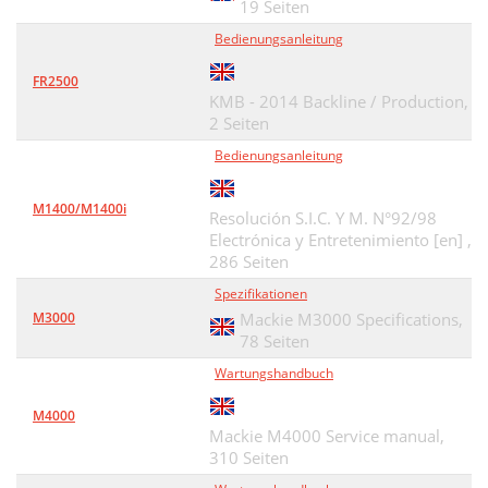
19 Seiten
Bedienungsanleitung
FR2500
KMB - 2014 Backline / Production,
2 Seiten
Bedienungsanleitung
M1400/M1400i
Resolución S.I.C. Y M. N°92/98
Electrónica y Entretenimiento [en] ,
286 Seiten
Spezifikationen
M3000
Mackie M3000 Specifications,
78 Seiten
Wartungshandbuch
M4000
Mackie M4000 Service manual,
310 Seiten