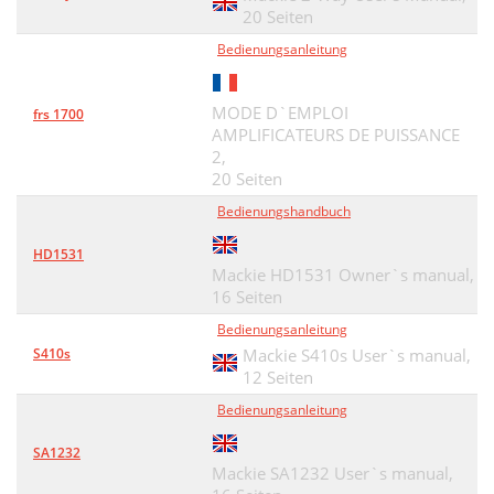
20 Seiten
Bedienungsanleitung
MODE D`EMPLOI
frs 1700
AMPLIFICATEURS DE PUISSANCE
2,
20 Seiten
Bedienungshandbuch
HD1531
Mackie HD1531 Owner`s manual,
16 Seiten
Bedienungsanleitung
S410s
Mackie S410s User`s manual,
12 Seiten
Bedienungsanleitung
SA1232
Mackie SA1232 User`s manual,