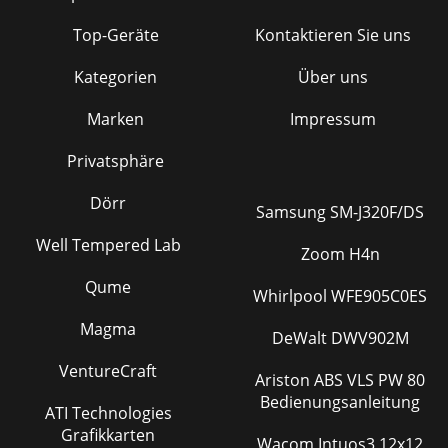
Top-Geräte
Kontaktieren Sie uns
Kategorien
Über uns
Marken
Impressum
Privatsphäre
Dörr
Samsung SM-J320F/DS
Well Tempered Lab
Zoom H4n
Qume
Whirlpool WFE905C0ES
Magma
DeWalt DWV902M
VentureCraft
Ariston ABS VLS PW 80
Bedienungsanleitung
ATI Technologies
Grafikkarten
Wacom Intuos3 12x12