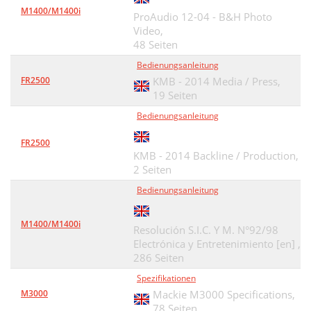
M1400/M1400i
ProAudio 12-04 - B&H Photo
Video,
48 Seiten
Bedienungsanleitung
FR2500
KMB - 2014 Media / Press,
19 Seiten
Bedienungsanleitung
FR2500
KMB - 2014 Backline / Production,
2 Seiten
Bedienungsanleitung
M1400/M1400i
Resolución S.I.C. Y M. N°92/98
Electrónica y Entretenimiento [en] ,
286 Seiten
Spezifikationen
M3000
Mackie M3000 Specifications,
78 Seiten