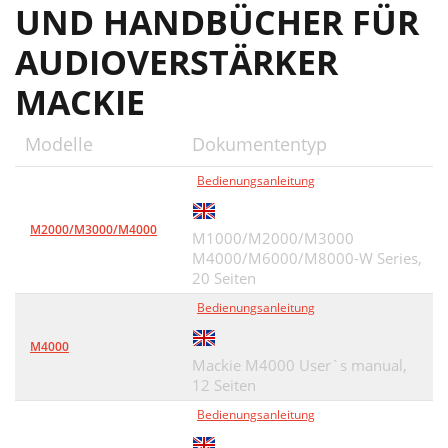
UND HANDBÜCHER FÜR
AUDIOVERSTÄRKER
MACKIE
Modelle
Dokumententyp
Bedienungsanleitung
M2000/M3000/M4000
M1000/M2000/M3000
M4000/M6000/M8000-W Series,
20 Seiten
Bedienungsanleitung
M4000
Mackie M4000 User`s manual,
12 Seiten
Bedienungsanleitung