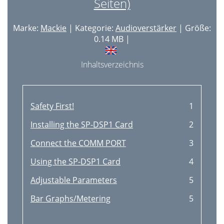
Seiten)
Appendix B: Button Modes
26
Marke:
Mackie
| Kategorie:
Audioverstärker
| Größe:
Make sure
27
0.14 MB |
SP1200 Music Controller
28
Inhaltsverzeichnis
Safety First!
1
Installing the SP-DSP1 Card
2
Connect the COMM PORT
3
Using the SP-DSP1 Card
4
Adjustable Parameters
5
Bar Graphs/Metering
5