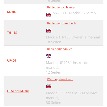
16 Seiten
Bedienungsanleitung
M2600
M•2600 - Mackie,
6 Seiten
Bedienungshandbuch
TH-18S
Mackie TH-18S Owner`s manual,
18 Seiten
Bedienerhandbuch
UP4061
Mackie UP4061 Instruction
manual,
12 Seiten
Wartungshandbuch
FR Series M.800
Mackie FR Series M.800 Service
manual,
38 Seiten