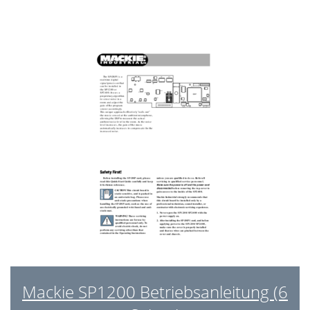
Using the Ambient Mic
19
Paging Microphone Calibration
20
Setting the GAIN
20
Using the PRE OUT/AMP IN
21
Zone A Output
21
Using the Remote Connection
21
Using the RS485 Connection
21
Upgrading the Software
22
5. Specifications
23
SP1200 Specifications
24
6. Service Information
25
Mackie SP1200 Betriebsanleitung (6
Appendix A: Default Settings
25