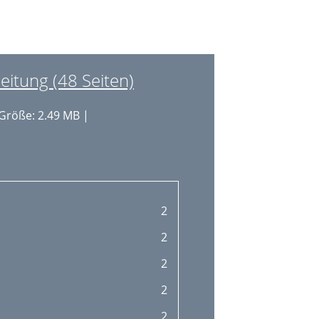
itung (48 Seiten)
Größe: 2.49 MB |
2
2
2
2
2