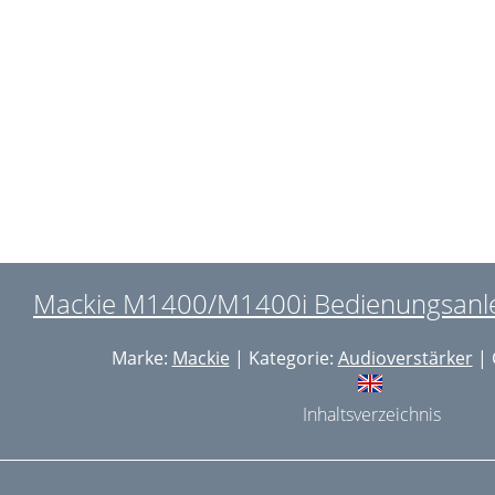
IRTUAL INSTRUMENTS
SB / MIDI CONTROLLERS
HOTO - VIDEO - PRO AUDIO
COMPUTERS
HEADPHONES
ALPL820DSP
GE8030A
Mackie M1400/M1400i Bedienungsanlei
#EVASP8N
Marke:
Mackie
| Kategorie:
Audioverstärker
| 
GE7050A
6 SERIES
Inhaltsverzeichnis
SR6312SP
SR6328P