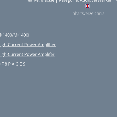
Marke:
Mackie
| Kategorie:
Audioverstärker
| 
Inhaltsverzeichnis
•1400/M•1400i
igh-Current Power Amplier
igh-Current Power Amplifer
 F 8 P A G E S