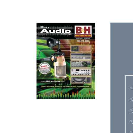
»
»
»
»
»