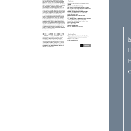
M
H
H
O