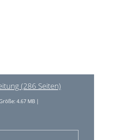
22
24
26
27
28
30
30
tung (286 Seiten)
30
Größe: 4.67 MB |
30
31
31
31