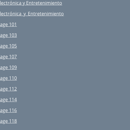
lectrónica y Entretenimiento
IVE PERFORMANCE MICROPHONES
lectrónica_y_Entretenimiento
SM 200 (P2TRE2 SYSTEM)
age 101
EW135G2A
age 103
EW300IEMG2
age 105
LXP24 BETA87A
age 107
NALOG MIXERS
age 109
YNAMICS PROCESSORS
age 110
FFECTS PROCESSORS
age 112
RAPHIC EQ’S & CROSSOVERS
age 114
OWER AMPLIFIERS
age 116
IGAMIX 8FX
age 118
IGRAC 1000ST