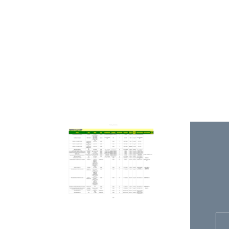
V
U
P
#
#
#
V
L
L