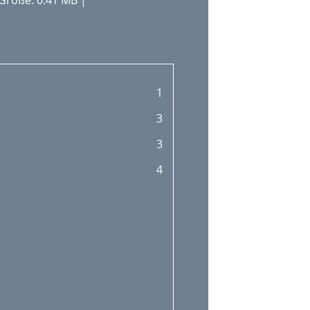
Größe: 0.41 MB |
1
3
3
4