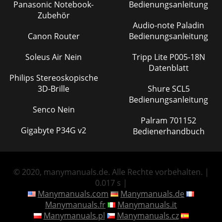
Panasonic Notebook-
Bedienungsanleitung
Zubehör
Audio-note Paladin
Canon Router
Bedienungsanleitung
Soleus Air Nein
Tripp Lite P005-18N
Datenblatt
Philips Stereoskopische
3D-Brille
Shure SCL5
Bedienungsanleitung
Senco Nein
Palram 701152
Gigabyte P34G v2
Bedienerhandbuch
© 2020, manymanuals.de. Alle Rechte vorbehalten. |
0.017 s |
Manymanuals.com
Manymanuals.de
Manymanuals.fr
Manymanuals.it
Manymanuals.pl
Manymanuals.cz