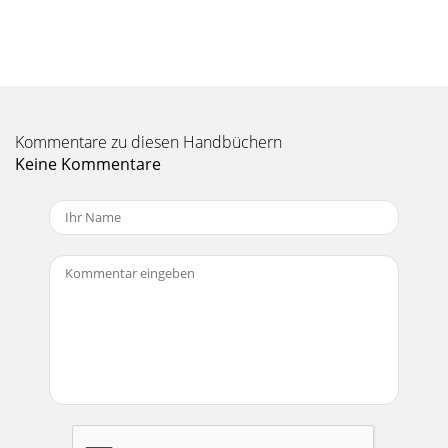
Seite 11 - KEYBOARD
D8B Manual • Chapter 4 • page 102Checklist for
BasicOperational FunctionalityBasic system functionality
depends greatly onthe accurate selection of a
Seite 12 - Optional Refreshments
D8B Manual • Chapter 4 • page 103Connecting TASCAM
Kommentare zu diesen Handbüchern
(TDIF)Multitrack(s)❏ Install DIO•8 card into one or more of
Keine Kommentare
the D8BTAPE card slots.❏ Using a 25-pi
Seite 13 - Four Consoles in One!
D8B Manual • Chapter 1 • page 52. Connect the data cable
between the Remote CPUand the console. Rotate the
thumbscrews on eachconnector clockwise unt
Seite 14 - Fader Bank Selection
D8B Manual • Chapter 4 • page 104Multitrack
RecordingMultitrack recording involves a
continuousassessment of signal flow. If you follow a well-
planne
Seite 15 - ASSIGNMENT