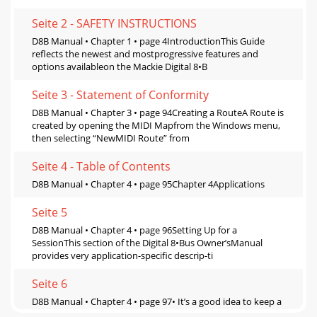
Seite 2 - SAFETY INSTRUCTIONS
D8B Manual • Chapter 1 • page 4IntroductionThis Guide
reflects the newest and mostprogressive features and
options availableon the Mackie Digital 8•B
Seite 3 - Statement of Conformity
D8B Manual • Chapter 3 • page 94Creating a RouteA Route is
created by opening the MIDI Mapfrom the Windows menu,
then selecting “NewMIDI Route” from
Seite 4 - Table of Contents
D8B Manual • Chapter 4 • page 95Chapter 4Applications
Seite 5
D8B Manual • Chapter 4 • page 96Setting Up for a
SessionThis section of the Digital 8•Bus Owner’sManual
provides very application-specific descrip-ti
Seite 6
D8B Manual • Chapter 4 • page 97• It’s a good idea to keep a
snapshot of eachworking configuration as a starting