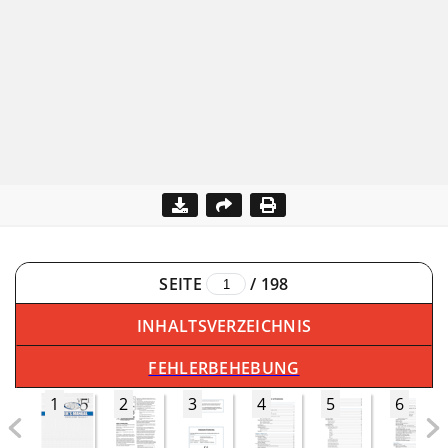
SEITE
/
198
INHALTSVERZEICHNIS
FEHLERBEHEBUNG
1
2
3
4
5
6