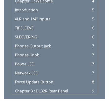
Chapter 1 : Welcome
4
Introduction
5
XLR and 1/4" Inputs
5
TIPSLEEVE
6
SLEEVERING
6
Phones Output Jack
7
Phones Knob
7
Power LED
7
Network LED
7
Force Update Button
8
Chapter 3 : DL32R Rear Panel
9
Pull tabs
10