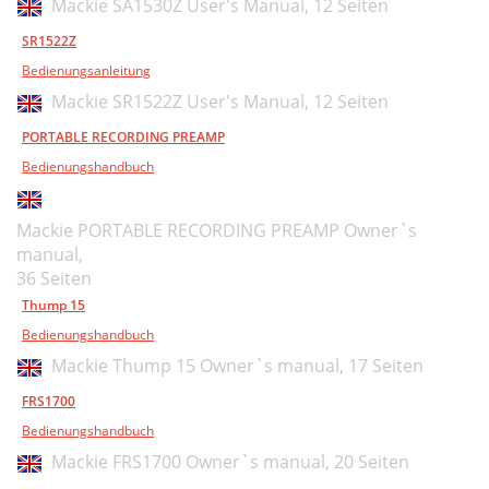
Mackie SA1530Z User's Manual,
12 Seiten
SR1522Z
Bedienungsanleitung
Mackie SR1522Z User's Manual,
12 Seiten
PORTABLE RECORDING PREAMP
Bedienungshandbuch
Mackie PORTABLE RECORDING PREAMP Owner`s
manual,
36 Seiten
Thump 15
Bedienungshandbuch
Mackie Thump 15 Owner`s manual,
17 Seiten
FRS1700
Bedienungshandbuch
Mackie FRS1700 Owner`s manual,
20 Seiten