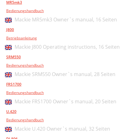
MR5mk3
Bedienungshandbuch
Mackie MR5mk3 Owner`s manual,
16 Seiten
J800
Betriebsanleitung
Mackie J800 Operating instructions,
16 Seiten
SRM550
Bedienungshandbuch
Mackie SRM550 Owner`s manual,
28 Seiten
FRS1700
Bedienungshandbuch
Mackie FRS1700 Owner`s manual,
20 Seiten
U.420
Bedienungshandbuch
Mackie U.420 Owner`s manual,
32 Seiten
DL806