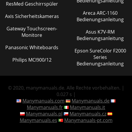
Bedienungsanleitung
ResMed Geschirrspüler
Areca ARC-1160
Axis Sicherheitskameras
Bedienungsanleitung
Gateway Touchscreen-
Asus K7V-RM
Monitore
Bedienungsanleitung
Panasonic Whiteboards
Epson SureColor F2000
Series
Philips MCI900/12
Bedienungsanleitung
© 2020, manymanuals.de. Alle Rechte vorbehalten. |
0.027 s |
Manymanuals.com
Manymanuals.de
Manymanuals.fr
Manymanuals.it
Manymanuals.pl
Manymanuals.cz
Manymanuals.es
Manymanuals-pt.com