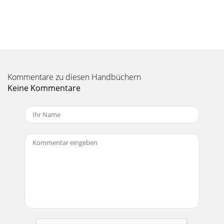
may have your positive and negative connec
Seite 11 - SR1522z LIMITED WARRANTY
89RepairService for Mackie products is available at a factory-
authorized service center. Service for Mackie products
outside the United States can be
Kommentare zu diesen Handbüchern
Seite 12
Keine Kommentare
89SR1522z SPECIFICATIONSAcoustic Performance
Frequency Range (–10 dB) 43 Hz–20 kHz Freque