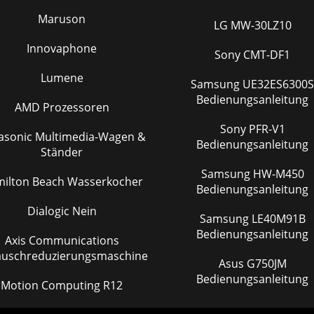
Maruson
LG MW-30LZ10
Innovaphone
Sony CMT-DF1
Lumene
Samsung UE32ES6300S
Bedienungsanleitung
AMD Prozessoren
Sony PFR-V1
asonic Multimedia-Wagen &
Bedienungsanleitung
Ständer
Samsung HW-M450
ilton Beach Wasserkocher
Bedienungsanleitung
Dialogic Nein
Samsung LE40M91B
Bedienungsanleitung
Axis Communications
äuschreduzierungsmaschine
Asus G750JM
Bedienungsanleitung
Motion Computing R12