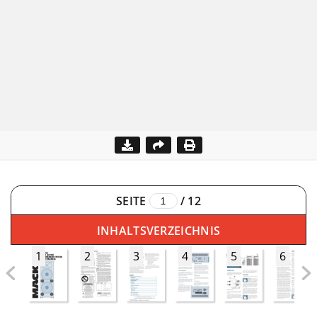
SEITE
/
12
INHALTSVERZEICHNIS
1
2
3
4
5
6