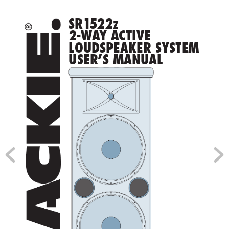
S
R1
5
22
Z
2-W
A
Y ACTIVE 
LOUDSPEAKER SYSTEM 
USER’S MANUAL