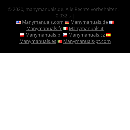
© 2020, manymanuals.de. Alle Rechte vorbehalten. |
0.032 s |
Manymanuals.com
Manymanuals.de
Manymanuals.fr
Manymanuals.it
Manymanuals.pl
Manymanuals.cz
Manymanuals.es
Manymanuals-pt.com