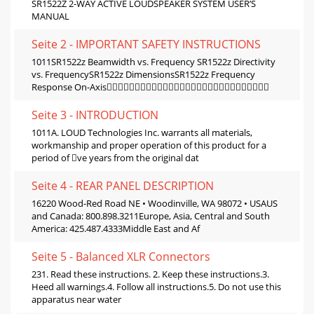
SR1522Z 2-WAY ACTIVE LOUDSPEAKER SYSTEM USER’S
MANUAL
Seite 2 - IMPORTANT SAFETY INSTRUCTIONS
1011SR1522z Beamwidth vs. Frequency SR1522z Directivity
vs. FrequencySR1522z DimensionsSR1522z Frequency
Response On-Axis
Seite 3 - INTRODUCTION
1011A. LOUD Technologies Inc. warrants all materials,
workmanship and proper operation of this product for a
period of ve years from the original dat
Seite 4 - REAR PANEL DESCRIPTION
16220 Wood-Red Road NE • Woodinville, WA 98072 • USAUS
and Canada: 800.898.3211Europe, Asia, Central and South
America: 425.487.4333Middle East and Af
Seite 5 - Balanced XLR Connectors
231. Read these instructions. 2. Keep these instructions.3.
Heed all warnings.4. Follow all instructions.5. Do not use this
apparatus near water