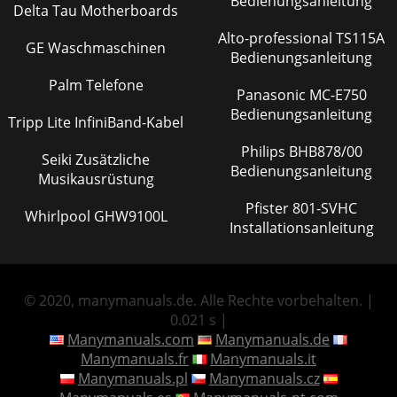
Bedienungsanleitung
Delta Tau Motherboards
Alto-professional TS115A
GE Waschmaschinen
Bedienungsanleitung
Palm Telefone
Panasonic MC-E750
Bedienungsanleitung
Tripp Lite InfiniBand-Kabel
Philips BHB878/00
Seiki Zusätzliche
Bedienungsanleitung
Musikausrüstung
Pfister 801-SVHC
Whirlpool GHW9100L
Installationsanleitung
© 2020, manymanuals.de. Alle Rechte vorbehalten. |
0.021 s |
Manymanuals.com
Manymanuals.de
Manymanuals.fr
Manymanuals.it
Manymanuals.pl
Manymanuals.cz