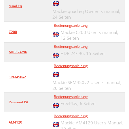
quad eq
Mackie quad eq Owner`s manual,
24 Seiten
Bedienungsanleitung
C200
Mackie C200 User`s manual,
12 Seiten
Bedienungsanleitung
MDR 24/96
HDR 24/ 96,
15 Seiten
Bedienungsanleitung
SRM450v2
Mackie SRM450v2 User`s manual,
20 Seiten
Bedienungsanleitung
Personal PA
FreePlay,
6 Seiten
Bedienungsanleitung
AM4120
Mackie AM4120 User's Manual,
4 Seiten