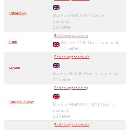
Balanced XLR Output Connector
21
SRM450v2
Unbalancing a Line
22
Mackie SRM450v2 Owner`s
manual,
Special Connections
22
20 Seiten
Bedienungsanleitung
Mono, Stereo, Whatever
23
C300
Mackie C300 User`s manual,
Mults and “Y”s
23
11 Seiten
Bedienungshandbuch
Speciﬁcations
24
M2600
Microphone Stand
24
Mackie M2600 Owner`s manual,
44 Seiten
Block Diagram
25
Bedienungsanleitung
Track Sheet
26
1402VLZ4 Limited Warranty
27
SRM350 2-WAY
Mackie SRM350 2-WAY User`s
manual,
20 Seiten
Bedienungshandbuch