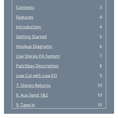
Contents
3
Features
4
Introduction
4
Getting Started
5
Hookup Diagrams
6
Live Stereo PA System
7
Patchbay Description
8
Low Cut with Low EQ
9
7. Stereo Returns
10
8. Aux Send 1&2
10
9. Tape In
10
10. Tape Out
10