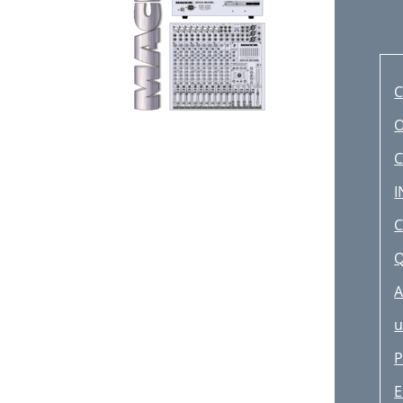
C
C
Q
A
u
P
E