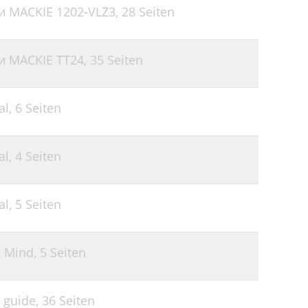
и MACKIE 1202-VLZ3,
28 Seiten
22
23
и MACKIE TT24,
35 Seiten
23
24
al,
6 Seiten
al,
4 Seiten
al,
5 Seiten
g Mind,
5 Seiten
 guide,
36 Seiten