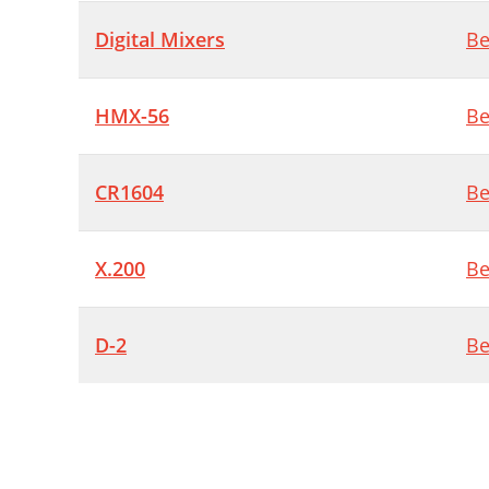
Digital Mixers
Be
HMX-56
Be
CR1604
Be
X.200
Be
D-2
Be