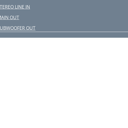
TEREO LINE IN
AIN OUT
SUBWOOFER OUT
AIN INSERT
TILITY OUT
UX SEND
FX SEND
TEREO EFX RETURN
S FOOTSWITCH WIRING
HANNEL STRIP FEATURES
FX 1 (EXT)
FX 2 (INT)