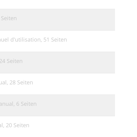
 Seiten
el d'utilisation,
51 Seiten
24 Seiten
ual,
28 Seiten
anual,
6 Seiten
al,
20 Seiten