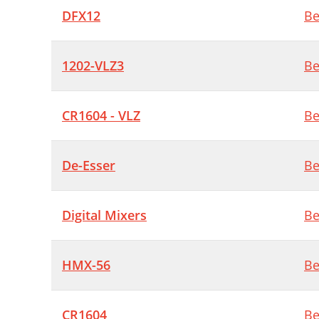
DFX12
Be
1202-VLZ3
Be
CR1604 - VLZ
Be
De-Esser
Be
Digital Mixers
Be
HMX-56
Be
CR1604
Be