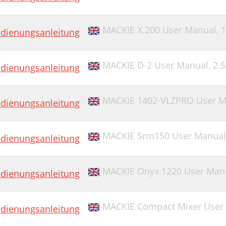
MACKIE X.200 User Manual,
1
dienungsanleitung
MACKIE D-2 User Manual,
2 S
dienungsanleitung
MACKIE 1402-VLZPRO User M
dienungsanleitung
MACKIE Srm150 User Manual
dienungsanleitung
MACKIE Onyx 1220 User Man
dienungsanleitung
MACKIE Compact Mixer User
dienungsanleitung