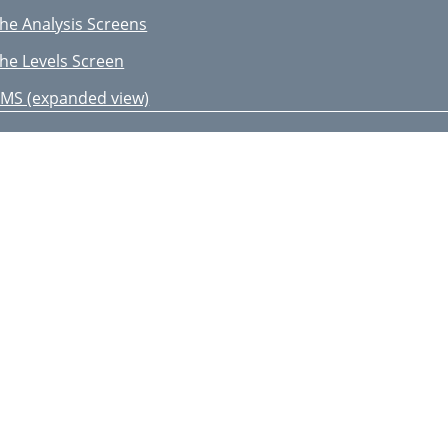
he Analysis Screens
he Levels Screen
MS (expanded view)
U Meters (expanded view)
orrelation (expanded view)
pectrum Analyzer
hase Analyzer
he Generation Screens
oise Generator
late Tone Generator
he Oscillator
he Piano Tuning Reference