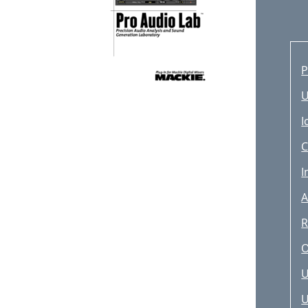
P
U
I
C
I
A
R
O
U
U