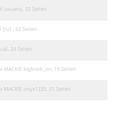
l usuario,
32 Seiten
[ru] ,
32 Seiten
ual,
24 Seiten
и MACKIE bigknob_on,
19 Seiten
и MACKIE onyx1220,
31 Seiten