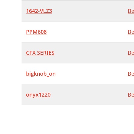
1642-VLZ3
Be
PPM608
Be
CFX SERIES
Be
bigknob_on
Be
onyx1220
Be