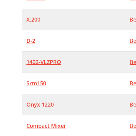
X.200
Be
D-2
Be
1402-VLZPRO
Be
Srm150
Be
Onyx 1220
Be
Compact Mixer
Be