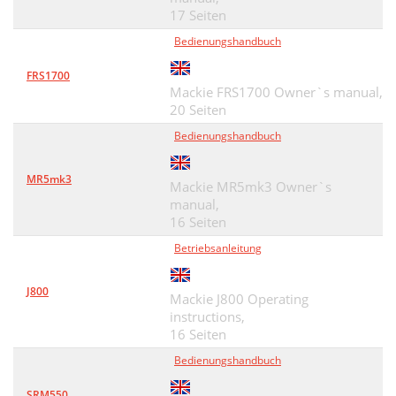
17 Seiten
Bedienungshandbuch
FRS1700
Mackie FRS1700 Owner`s manual,
20 Seiten
Bedienungshandbuch
MR5mk3
Mackie MR5mk3 Owner`s
manual,
16 Seiten
Betriebsanleitung
J800
Mackie J800 Operating
instructions,
16 Seiten
Bedienungshandbuch
SRM550