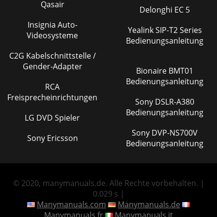
Qasair
Delonghi EC 5
Insignia Auto-
Yealink SIP-T2 Series
Videosysteme
Bedienungsanleitung
C2G Kabelschnittstelle /
Gender-Adapter
Bionaire BMT01
Bedienungsanleitung
RCA
Freisprecheinrichtungen
Sony DSLR-A380
Bedienungsanleitung
LG DVD Spieler
Sony DVP-NS700V
Sony Ericsson
Bedienungsanleitung
© 2020, manymanuals.de. Alle Rechte vorbehalten. |
0.029 s |
Manymanuals.com
Manymanuals.de
Manymanuals.fr
Manymanuals.it