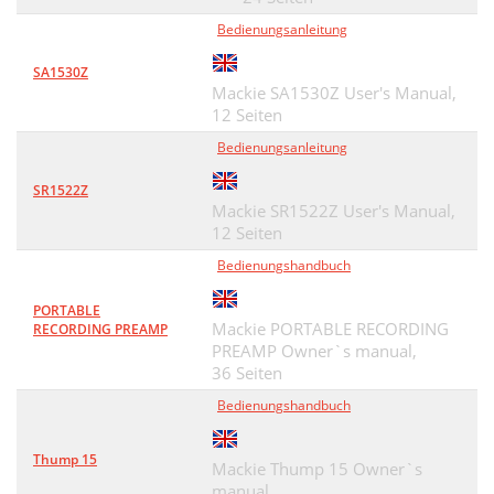
Bedienungsanleitung
SA1530Z
Mackie SA1530Z User's Manual,
12 Seiten
Bedienungsanleitung
SR1522Z
Mackie SR1522Z User's Manual,
12 Seiten
Bedienungshandbuch
PORTABLE
Mackie PORTABLE RECORDING
RECORDING PREAMP
PREAMP Owner`s manual,
36 Seiten
Bedienungshandbuch
Thump 15
Mackie Thump 15 Owner`s
manual,