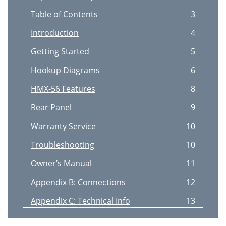
Table of Contents
3
Introduction
4
Getting Started
5
Hookup Diagrams
6
HMX-56 Features
8
Rear Panel
9
Warranty Service
10
Troubleshooting
10
Owner’s Manual
11
Appendix B: Connections
12
Appendix C: Technical Info
13
HMX-56 Block Diagram
14