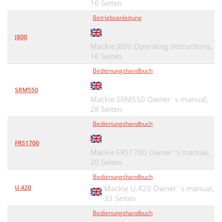
16 Seiten
Betriebsanleitung
J800
Mackie J800 Operating instructions,
16 Seiten
Bedienungshandbuch
SRM550
Mackie SRM550 Owner`s manual,
28 Seiten
Bedienungshandbuch
FRS1700
Mackie FRS1700 Owner`s manual,
20 Seiten
Bedienungshandbuch
U.420
Mackie U.420 Owner`s manual,
32 Seiten
Bedienungshandbuch