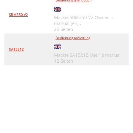
Bedienungshandbuch
SRM350 V2
Mackie SRM350 V2 Owner`s
manual [en] ,
20 Seiten
Bedienungsanleitung
SA1521Z
Mackie SA1521Z User`s manual,
12 Seiten