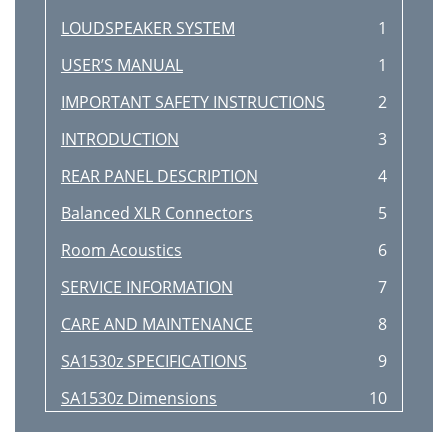
LOUDSPEAKER SYSTEM
1
USER’S MANUAL
1
IMPORTANT SAFETY INSTRUCTIONS
2
INTRODUCTION
3
REAR PANEL DESCRIPTION
4
Balanced XLR Connectors
5
Room Acoustics
6
SERVICE INFORMATION
7
CARE AND MAINTENANCE
8
SA1530z SPECIFICATIONS
9
SA1530z Dimensions
10
SA1530z LIMITED WARRANTY
11