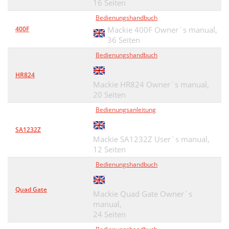
16 Seiten
Bedienungshandbuch
400F
Mackie 400F Owner`s manual,
36 Seiten
Bedienungshandbuch
HR824
Mackie HR824 Owner`s manual,
20 Seiten
Bedienungsanleitung
SA1232Z
Mackie SA1232Z User`s manual,
12 Seiten
Bedienungshandbuch
Quad Gate
Mackie Quad Gate Owner`s
manual,
24 Seiten