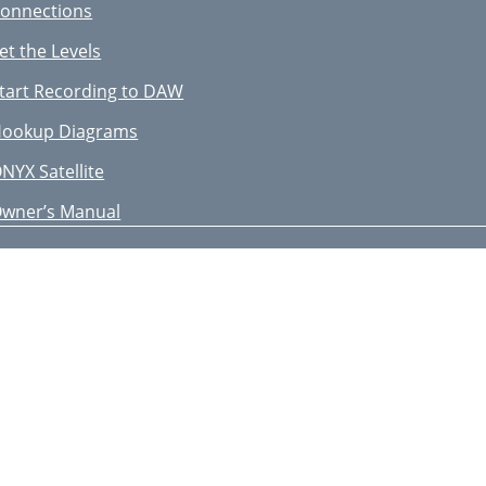
onnections
et the Levels
tart Recording to DAW
ookup Diagrams
NYX Satellite
wner’s Manual
nyx Satellite Features
od Rear Panel
ase Station Front Panel
ase Station Rear Panel
arranty Service
roubleshooting