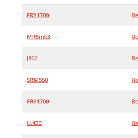
FRS1700
Be
MR5mk3
Be
J800
Be
SRM550
Be
FRS1700
Be
U.420
Be