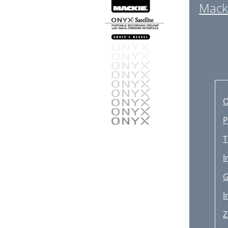
Mack
O
P
T
I
G
I
Z