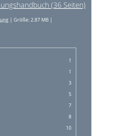
ngshandbuch (36 Seiten)
tung
| Größe: 2.87 MB |
1
1
3
5
7
8
10