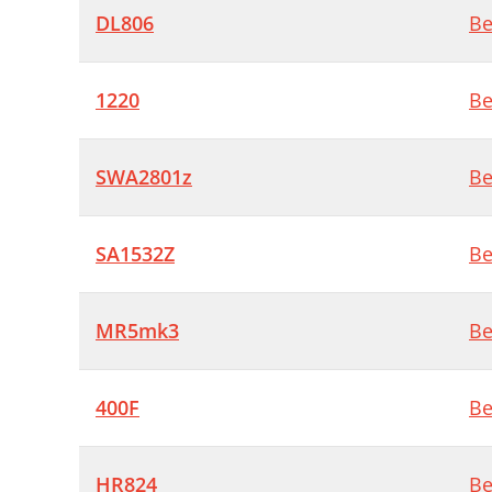
DL806
Be
1220
Be
SWA2801z
Be
SA1532Z
Be
MR5mk3
Be
400F
Be
HR824
Be