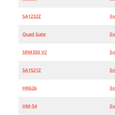
SA1232Z
Be
Quad Gate
Be
SRM350 V2
Be
SA1521Z
Be
HR626
Be
HM-54
Be