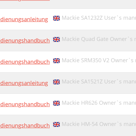
Mackie SA1232Z User`s man
dienungsanleitung
Mackie Quad Gate Owner`s 
dienungshandbuch
Mackie SRM350 V2 Owner`s m
dienungshandbuch
Mackie SA1521Z User`s man
dienungsanleitung
Mackie HR626 Owner`s man
dienungshandbuch
Mackie HM-54 Owner`s man
dienungshandbuch