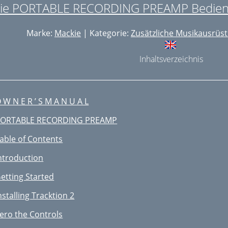
ie PORTABLE RECORDING PREAMP Bedienu
Marke:
Mackie
| Kategorie:
Zusätzliche Musikausrüs
Inhaltsverzeichnis
 W N E R ’ S M A N U A L
ORTABLE RECORDING PREAMP
able of Contents
ntroduction
etting Started
nstalling Tracktion 2
ero the Controls