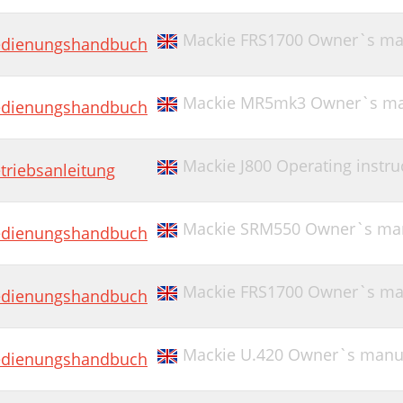
Mackie FRS1700 Owner`s ma
dienungshandbuch
Mackie MR5mk3 Owner`s ma
dienungshandbuch
Mackie J800 Operating instru
triebsanleitung
Mackie SRM550 Owner`s ma
dienungshandbuch
Mackie FRS1700 Owner`s ma
dienungshandbuch
Mackie U.420 Owner`s manu
dienungshandbuch