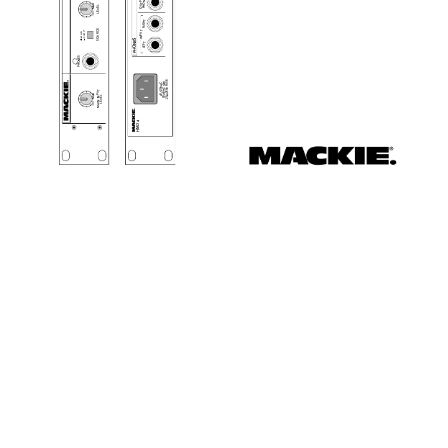



























