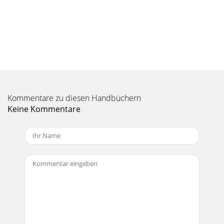
Do not use this apparatus n
Seite 10 - Troubleshooting
Part No. 0016044 Rev. A 07/05 ©2005 LOUD Technologies
Inc. All Rights Reserved.3Owner’s ManualOwner’s
ManualDon’t forget to visit our website at www
Seite 11 - Owner’s Manual
4HM-54HM-54IntroductionThank you for choosing a Mackie
Kommentare zu diesen Handbüchern
HM-54 Four-Channel Headphone Ampliﬁer. This 1U
rackmount unit features left and right TRS main
Keine Kommentare
Seite 12 - Appendix B: Connections
5Owner’s ManualOwner’s ManualGetting StartedREAD THIS
PAGE!!Even if you’re one of those people who never reads
manuals, all we ask is that you read th
Seite 13 - Appendix C: Technical Info
6HM-54HM-54Hookup DiagramsHM-54 Live Sound
ApplicationHM-54 Recording Application with Onyx
400F
