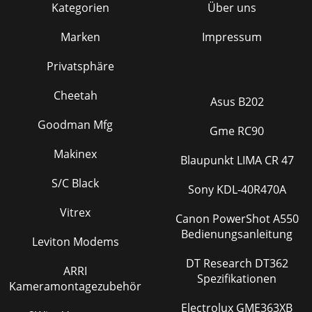
Kategorien
Über uns
Marken
Impressum
Privatsphäre
Cheetah
Asus B202
Goodman Mfg
Gme RC90
Makinex
Blaupunkt LIMA CR 47
S/C Black
Sony KDL-40R470A
Vitrex
Canon PowerShot A550
Bedienungsanleitung
Leviton Modems
DT Research DT362
ARRI
Spezifikationen
Kameramontagezubehör
Electrolux GME363XB