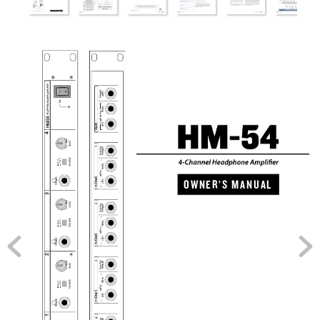


























































































