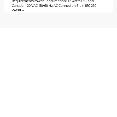
RequirementsPower Consumption: 12 watts U.S. and
Canada: 120 VAC, 50/60 Hz AC Connector: 3-pin IEC 250
VACPhy
Seite 6 - Hookup Diagrams
14HM-54HM-54HM-54 Block DiagramLeft+-LeftMain
LineInput+-RightPhonesInput+-RightPhones 1Input+-
DIRECTMAINMain InputLevelPhones
1FrontPhonesLevelPhones
Seite 7 - 
15Owner’s ManualOwner’s ManualHM-54 Limited
WarrantyA. LOUD Technologies Inc. warrants all materials,
workmanship and proper operation of this product
Seite 8 - HM-54 Features
16220 Wood-Red Road NE • Woodinville, WA 98072 •
USAUnited States and Canada: 800.898.3211Europe, Asia,
Central and South America: 425.487.4333Middle
Seite 9 - Rear Panel
2HM-54HM-541. Read these instructions. 2. Keep these
instructions.3. Heed all warnings.4. Follow all instructions.5.