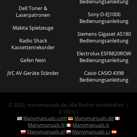
Bedienungsanleitung
Dell Toner &
Sony D-EJ1000
Laserpatronen
Bedienungsanleitung
Makita Spielzeuge
Siemens Gigaset AS180
Radio Shack
Bedienungsanleitung
Kassettenrekorder
Electrolux ESF8820ROW
Gefen Nein
Bedienungsanleitung
JVC AV-Geräte Ständer
Casio CASIO 4398
Bedienungsanleitung
© 2020, manymanuals.de. Alle Rechte vorbehalten. |
0.100 s |
Manymanuals.com
Manymanuals.de
Manymanuals.fr
Manymanuals.it
Manymanuals.pl
Manymanuals.cz