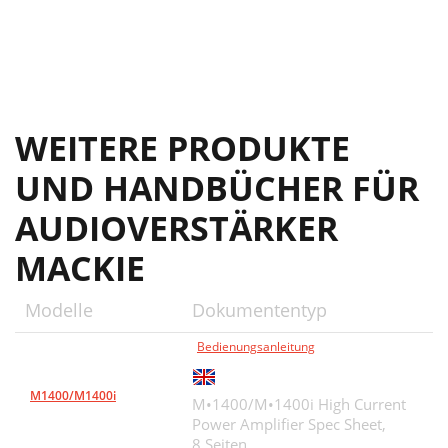
WEITERE PRODUKTE
UND HANDBÜCHER FÜR
AUDIOVERSTÄRKER
MACKIE
Modelle
Dokumententyp
Bedienungsanleitung
M1400/M1400i
M•1400/M•1400i High Current
Power Amplifier Spec Sheet,
8 Seiten