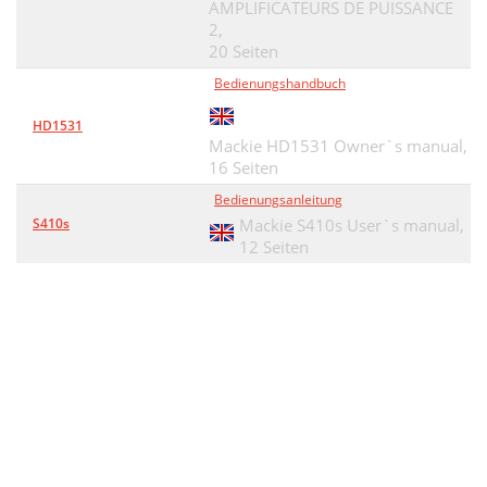
AMPLIFICATEURS DE PUISSANCE
2,
20 Seiten
Bedienungshandbuch
HD1531
Mackie HD1531 Owner`s manual,
16 Seiten
Bedienungsanleitung
S410s
Mackie S410s User`s manual,
12 Seiten