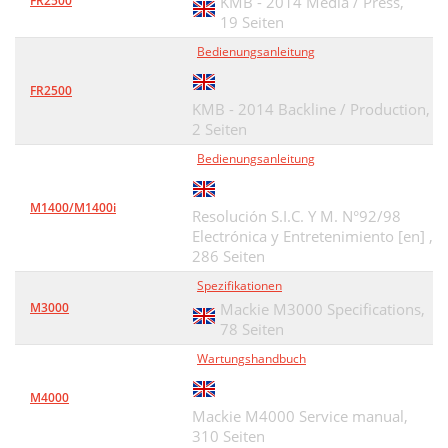
FR2500
KMB - 2014 Media / Press,
19 Seiten
Bedienungsanleitung
FR2500
KMB - 2014 Backline / Production,
2 Seiten
Bedienungsanleitung
M1400/M1400i
Resolución S.I.C. Y M. N°92/98
Electrónica y Entretenimiento [en] ,
286 Seiten
Spezifikationen
M3000
Mackie M3000 Specifications,
78 Seiten
Wartungshandbuch
M4000
Mackie M4000 Service manual,
310 Seiten