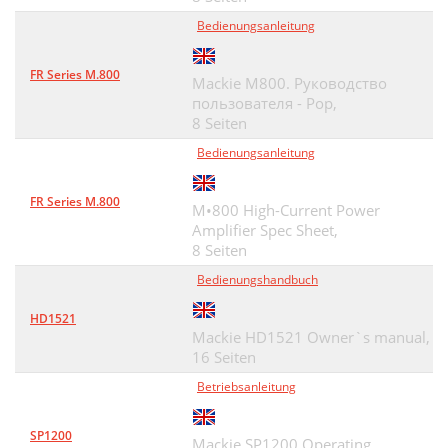
Bedienungsanleitung
FR Series M.800
Mackie M800. Руководство
пользователя - Pop,
8 Seiten
Bedienungsanleitung
FR Series M.800
M•800 High-Current Power
Amplifier Spec Sheet,
8 Seiten
Bedienungshandbuch
HD1521
Mackie HD1521 Owner`s manual,
16 Seiten
Betriebsanleitung
SP1200
Mackie SP1200 Operating