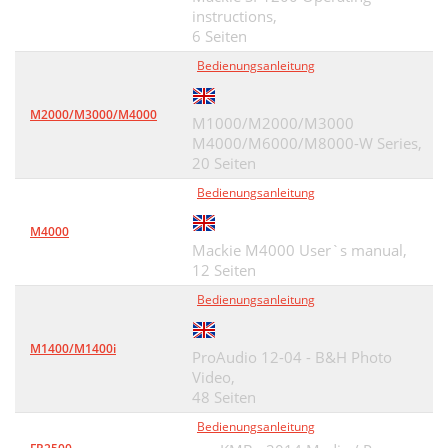
instructions,
6 Seiten
Bedienungsanleitung
M2000/M3000/M4000
M1000/M2000/M3000
M4000/M6000/M8000-W Series,
20 Seiten
Bedienungsanleitung
M4000
Mackie M4000 User`s manual,
12 Seiten
Bedienungsanleitung
M1400/M1400i
ProAudio 12-04 - B&H Photo
Video,
48 Seiten
Bedienungsanleitung