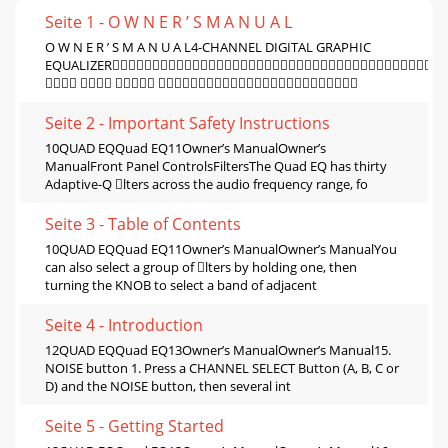
Seite 1 - O W N E R ’ S M A N U A L
O W N E R ’ S M A N U A L4-CHANNEL DIGITAL GRAPHIC
EQUALIZER
   
Seite 2 - Important Safety Instructions
10QUAD EQQuad EQ11Owner’s ManualOwner’s
ManualFront Panel ControlsFiltersThe Quad EQ has thirty
Adaptive-Q lters across the audio frequency range, fo
Seite 3 - Table of Contents
10QUAD EQQuad EQ11Owner’s ManualOwner’s ManualYou
can also select a group of lters by holding one, then
turning the KNOB to select a band of adjacent
Seite 4 - Introduction
12QUAD EQQuad EQ13Owner’s ManualOwner’s Manual15.
NOISE button 1. Press a CHANNEL SELECT Button (A, B, C or
D) and the NOISE button, then several int
Seite 5 - Getting Started