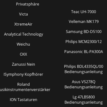
Privatsphäre
Teac UH-7000
Victa
Velleman MK179
XtremeAir
Samsung BD-D5100
Analytical Technology
Philips MCM2300/12
Weichu
Panasonic BL-PA300A
OXX
Zanussi Nein
Philips BDL4335QL/00
Bedienungsanleitung
ISymphony Kopfhörer
Asus VS278Q
Roland
Bedienungsanleitung
usikinstrumentenverstärker
Lg 47LB5800
ION Tastaturen
Bedienungsanleitung