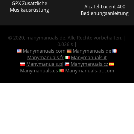
GPX Zusätzliche
Alcatel-Lucent 400
Musikausrüstung
Bedienungsanleitung
© 2020, manymanuals.de. Alle Rechte vorbehalten. |
0.026 s |
Manymanuals.com
Manymanuals.de
Manymanuals.fr
Manymanuals.it
Manymanuals.pl
Manymanuals.cz
Manymanuals.es
Manymanuals-pt.com