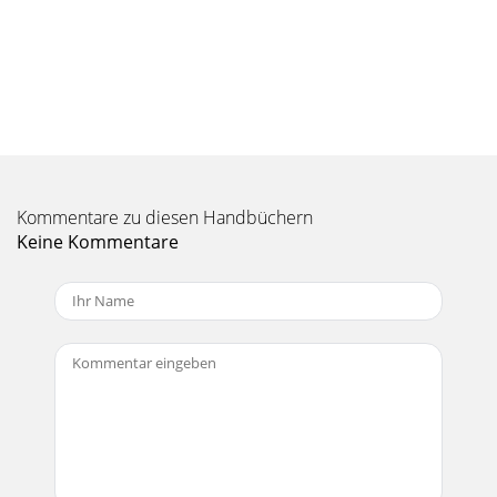
in th
Seite 10 - Front Panel Controls
18QUAD EQQuad EQ19Owner’s ManualOwner’s
ManualRepairService for Mackie products is available at a
factory-authorized service center. Service for Macki
Seite 11 - Function Buttons
18QUAD EQQuad EQ19Owner’s ManualOwner’s
Kommentare zu diesen Handbüchern
ManualAppendix B: ConnectionsXLR ConnectorsThe Quad
EQ inputs accept 3-pin male XLR connec-tors. These are wir
Keine Kommentare
Seite 12 - Owner’s Manual
2QUAD EQQuad EQ3Owner’s ManualOwner’s Manual1. Read
these instructions. 2. Keep these instructions.3. Heed all
warnings.4. Follow all instruction
Seite 13
20QUAD EQQuad EQ21Owner’s ManualOwner’s
Manual
Seite 14