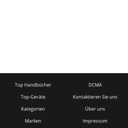
Seite 23 - Quad EQ Limited Warranty
8QUAD EQQuad EQ9Owner’s ManualOwner’s
ManualSTUDIO
TUNING

Seite 24 - Quad EQ Quick Keys
8QUAD EQQuad EQ9Owner’s ManualOwner’s ManualRear
Panel Features1. AC Input receptacleThis is a standard 3-
prong IEC power connector. Con-nect the deta
Top Handbücher
DCMA
Top-Geräte
Kontaktieren Sie uns
Kategorien
Über uns
Marken
Impressum