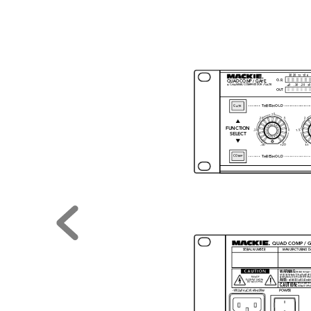


























 
































































































