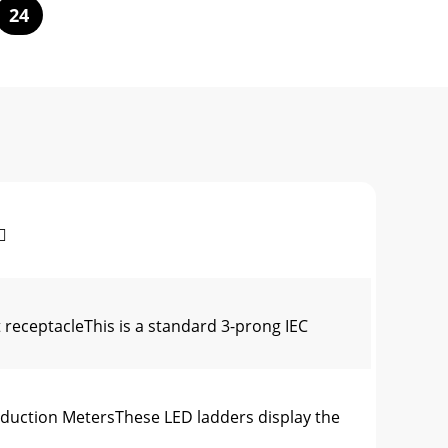
24

eptacleThis is a standard 3-prong IEC
tion MetersThese LED ladders display the