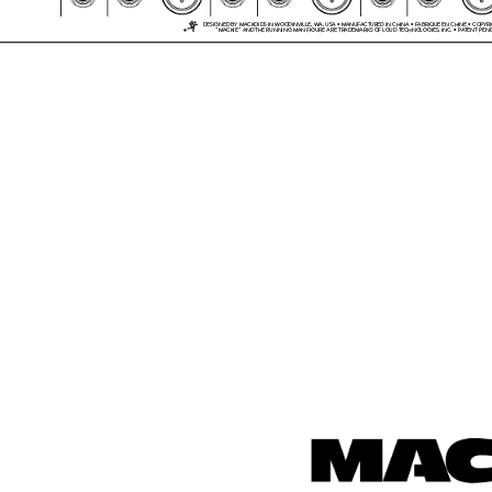

