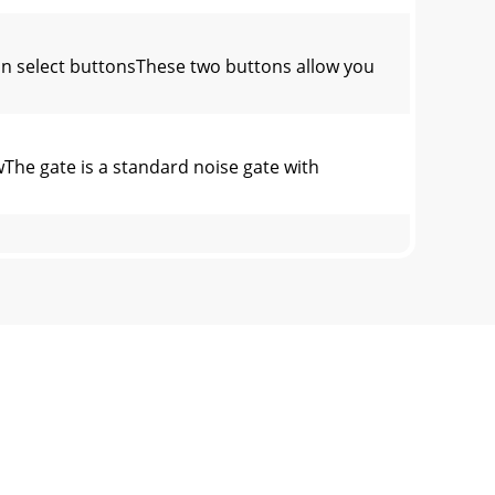
elect buttonsThese two buttons allow you
gate is a standard noise gate with
s knob adjusts the amount of time for the
sor OverviewThe compressor is a
 bypass the selected channel’s com-