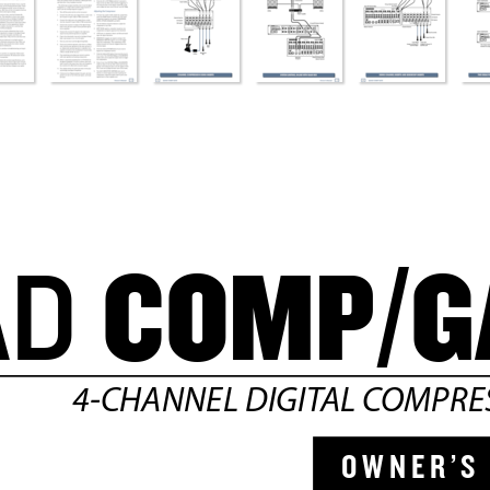
COMP/G
AD 
4-CHANNEL DIGIT
AL C
OMPRE
O W N
E R ’
S 