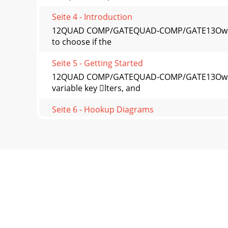
Seite 4 - Introduction
12QUAD COMP/GATEQUAD-COMP/GATE13Owner’s 
to choose if the
Seite 5 - Getting Started
12QUAD COMP/GATEQUAD-COMP/GATE13Owner’s
variable key lters, and
Seite 6 - Hookup Diagrams
14QUAD COMP/GATEQUAD-COMP/GATE15Owner’s 
gate to close a
Seite 7
14QUAD COMP/GATEQUAD-COMP/GATE15Owner
standard compressor with vari-ab
Seite 8
16QUAD COMP/GATEQUAD-COMP/GATE17Owner’s 
pressor, and the audio