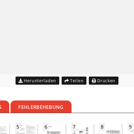
Herunterladen
Teilen
Drucken
S
FEHLERBEHEBUNG
5
6
7
8
9