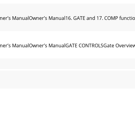
ManualOwner’s Manual16. GATE and 17. COMP function s
 ManualOwner’s ManualGATE CONTROLSGate OverviewThe 
ManualOwner’s Manual22. RELEASE knobIn gate mode, thi
’s ManualOwner’s ManualCOMPRESSOR CONTROLSCompres
ManualOwner’s Manual36. BYPASS buttonThis button will