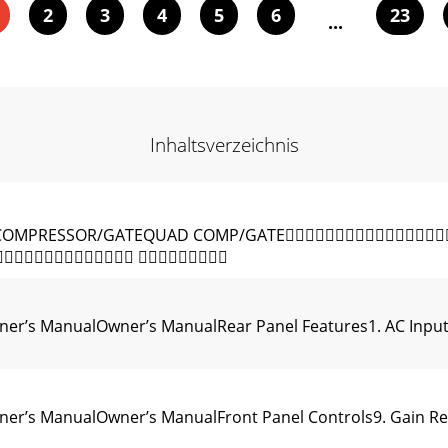
2
3
4
5
6
23
...
Inhaltsverzeichnis
ITAL COMPRESSOR/GATEQUAD COMP/GATE
 
anualOwner’s ManualRear Panel Features1. AC Input rec
ManualOwner’s ManualFront Panel Controls9. Gain Reduc