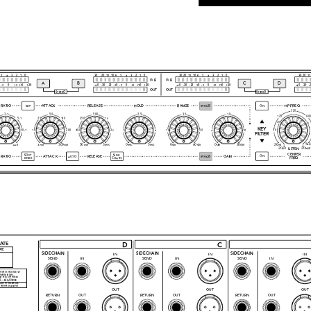





























































































































































































































































































