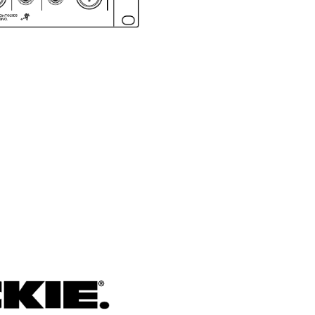

