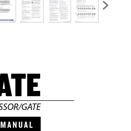
A
TE
SSOR/GA
TE
  M A N
U A L