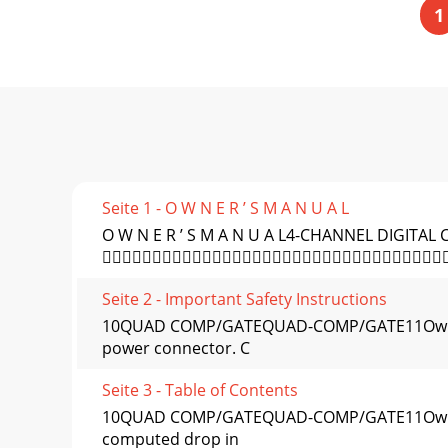
1
Seite 1 - O W N E R ’ S M A N U A L
O W N E R ’ S M A N U A L4-CHANNEL DIG

Seite 2 - Important Safety Instructions
10QUAD COMP/GATEQUAD-COMP/GATE11Owner’s M
power connector. C
Seite 3 - Table of Contents
10QUAD COMP/GATEQUAD-COMP/GATE11Owner’s 
computed drop in