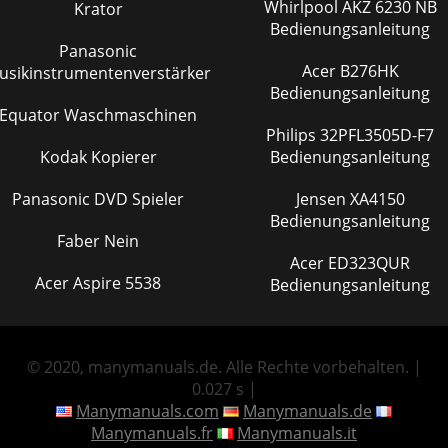
Whirlpool AKZ 6230 NB
Krator
Bedienungsanleitung
Panasonic
Acer B276HK
usikinstrumentenverstärker
Bedienungsanleitung
Equator Waschmaschinen
Philips 32PFL3505D-F7
Kodak Kopierer
Bedienungsanleitung
Panasonic DVD Spieler
Jensen XA4150
Bedienungsanleitung
Faber Nein
Acer ED323QUR
Acer Aspire 5538
Bedienungsanleitung
© 2020, manymanuals.de. Alle Rechte vorbehalten. |
0.027 s |
Manymanuals.com
Manymanuals.de
Manymanuals.fr
Manymanuals.it