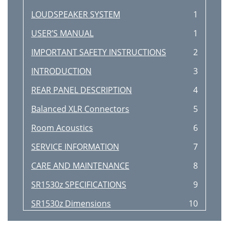
LOUDSPEAKER SYSTEM
1
USER’S MANUAL
1
IMPORTANT SAFETY INSTRUCTIONS
2
INTRODUCTION
3
REAR PANEL DESCRIPTION
4
Balanced XLR Connectors
5
Room Acoustics
6
SERVICE INFORMATION
7
CARE AND MAINTENANCE
8
SR1530z SPECIFICATIONS
9
SR1530z Dimensions
10
SR1530z LIMITED WARRANTY
11