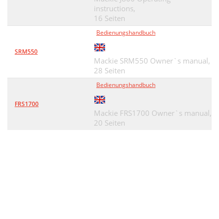
instructions,
16 Seiten
Bedienungshandbuch
SRM550
Mackie SRM550 Owner`s manual,
28 Seiten
Bedienungshandbuch
FRS1700
Mackie FRS1700 Owner`s manual,
20 Seiten