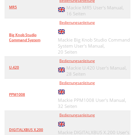
Bedienungsanleitung
MR5
Mackie MR5 User's Manual,
16 Seiten
Bedienungsanleitung
Big Knob Studio
Mackie Big Knob Studio Command
Command System
System User's Manual,
20 Seiten
Bedienungsanleitung
U.420
Mackie U.420 User's Manual,
28 Seiten
Bedienungsanleitung
PPM1008
Mackie PPM1008 User's Manual,
32 Seiten
Bedienungsanleitung
DIGITALXBUS X.200
Mackie DIGITALXBUS X.200 User's