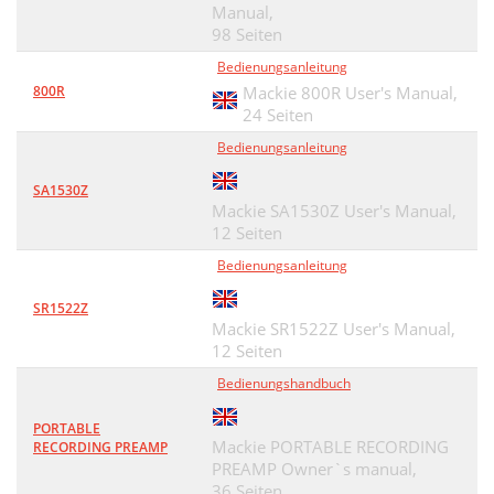
Manual,
98 Seiten
Bedienungsanleitung
800R
Mackie 800R User's Manual,
24 Seiten
Bedienungsanleitung
SA1530Z
Mackie SA1530Z User's Manual,
12 Seiten
Bedienungsanleitung
SR1522Z
Mackie SR1522Z User's Manual,
12 Seiten
Bedienungshandbuch
PORTABLE
Mackie PORTABLE RECORDING
RECORDING PREAMP
PREAMP Owner`s manual,
36 Seiten