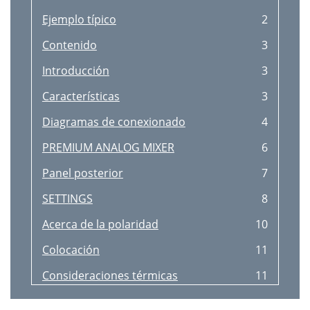
Ejemplo típico
2
Contenido
3
Introducción
3
Características
3
Diagramas de conexionado
4
PREMIUM ANALOG MIXER
6
Panel posterior
7
SETTINGS
8
Acerca de la polaridad
10
Colocación
11
Consideraciones térmicas
11
Potencia CA
11