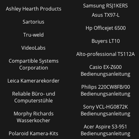
Samsung RSJ1KERS
Ashley Hearth Products
Asus TX97-L
Sartorius
Hp Officejet 6500
Tru-weld
Buyers LT10
VideoLabs
Alto-professional TS112A
Compartible Systems
Casio EX-Z600
Corporation
Bedienungsanleitung
Leica Kamerarekorder
Philips 220CW8FB/00
Reliable Büro- und
Bedienungsanleitung
Computerstühle
Sony VCL-HG0872K
Morphy Richards
Bedienungsanleitung
Wasserkocher
Acer Aspire S3-951
Polaroid Kamera-Kits
Bedienungsanleitung