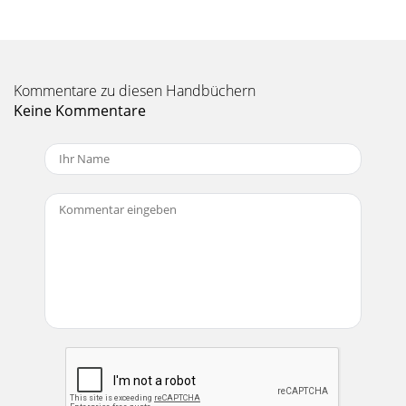
Seite 11 - SR1530 LIMITED WARRANTY
8SR1530 SPECIFICATIONSSystem SpecificationsFrequency
Range (–10 dB)40Hz–20kHzFrequency Response (–3
dB)45Hz–18kHzHorizonal Coverage Angle (–6 dB)90º a
Kommentare zu diesen Handbüchern
Seite 12 - Mackie Designs Inc
Keine Kommentare
9Architects and Engineers’ Specifications20Hz-800Hz. The
system shall incorporate a100 watt rms amplifier specifically
designedto power the MF driver