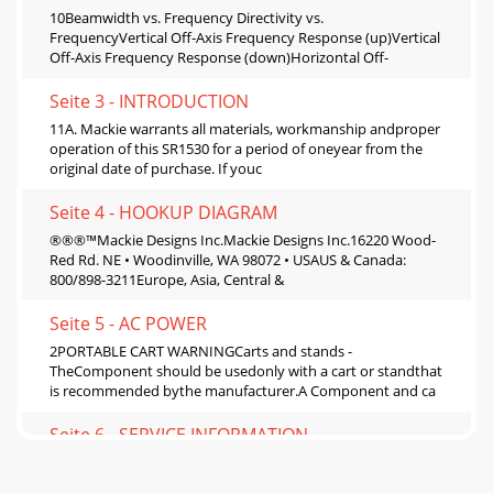
10Beamwidth vs. Frequency Directivity vs.
FrequencyVertical Off-Axis Frequency Response (up)Vertical
Off-Axis Frequency Response (down)Horizontal Off-
Seite 3 - INTRODUCTION
11A. Mackie warrants all materials, workmanship andproper
operation of this SR1530 for a period of oneyear from the
original date of purchase. If youc
Seite 4 - HOOKUP DIAGRAM
®®®™Mackie Designs Inc.Mackie Designs Inc.16220 Wood-
Red Rd. NE • Woodinville, WA 98072 • USAUS & Canada:
800/898-3211Europe, Asia, Central &
Seite 5 - AC POWER
2PORTABLE CART WARNINGCarts and stands -
TheComponent should be usedonly with a cart or standthat
is recommended bythe manufacturer.A Component and ca
Seite 6 - SERVICE INFORMATION
3Lend Me Your EarsExposure to extremelyhigh noise levels
may causepermanent hearing loss. In-dividuals vary