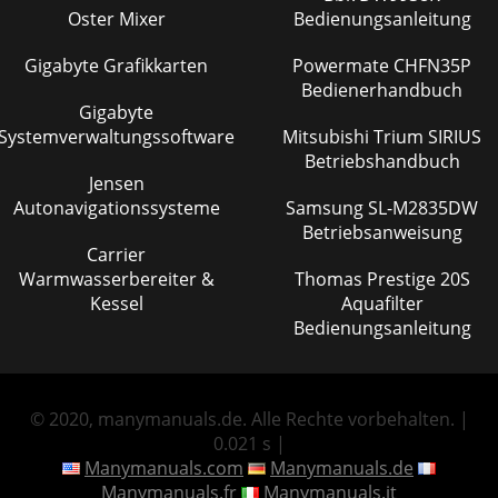
Oster Mixer
Bedienungsanleitung
Gigabyte Grafikkarten
Powermate CHFN35P
Bedienerhandbuch
Gigabyte
Systemverwaltungssoftware
Mitsubishi Trium SIRIUS
Betriebshandbuch
Jensen
Autonavigationssysteme
Samsung SL-M2835DW
Betriebsanweisung
Carrier
Warmwasserbereiter &
Thomas Prestige 20S
Kessel
Aquafilter
Bedienungsanleitung
© 2020, manymanuals.de. Alle Rechte vorbehalten. |
0.021 s |
Manymanuals.com
Manymanuals.de
Manymanuals.fr
Manymanuals.it