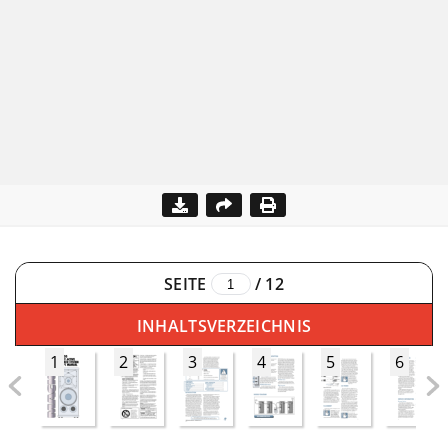
SEITE
/
12
INHALTSVERZEICHNIS
1
2
3
4
5
6