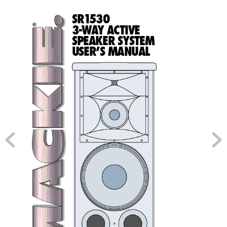
SR
1
5
3
0
3-WA
Y ACTIVE
SPEAKER SYSTEM
USER’S MANUAL